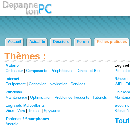
Accueil
Actualité
Dossiers
Forum
Fiches pratiques
Thèmes :
Matériel
Logiciel
Ordinateur
|
Composants
|
Périphériques
|
Drivers et Bios
Protecti
Internet
Réseau
Equipement
|
Connexion
|
Navigation
|
Services
WiFi
|
Et
Windows
Environn
Maintenance
|
Optimisation
|
Problèmes fréquents
|
Tutoriels
Mainten
Logiciels Malveillants
Sécurité
Virus
|
Vers
|
Trojans
|
Spywares
Sécurité 
Tablettes / Smartphones
Tout
Android