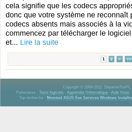
cela signifie que les codecs appropriés
donc que votre système ne reconnaît p
codecs absents mais associés à la vi
commencez par télécharger le logiciel 
et...
Lire la suite
1
2
>
>>
Copyright © 2004-2011. DepanneTonPC. 
Partenaires :
Tests logiciels
-
Apprendre l'informatique
-
Aide Vista
Top recherche :
Memtest
ASUS Eee
Services Windows
Installe