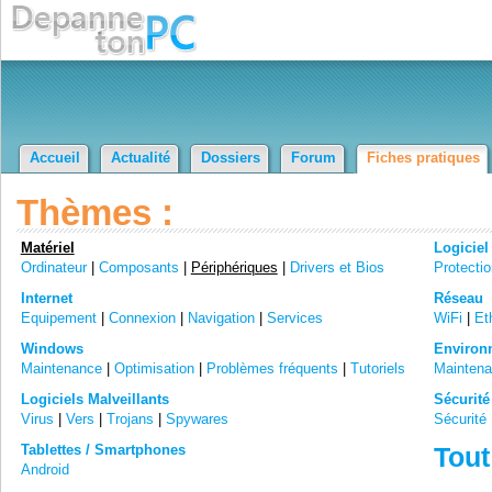
Accueil
Actualité
Dossiers
Forum
Fiches pratiques
Thèmes :
Matériel
Logiciel
Ordinateur
|
Composants
|
Périphériques
|
Drivers et Bios
Protecti
Internet
Réseau
Equipement
|
Connexion
|
Navigation
|
Services
WiFi
|
Et
Windows
Environn
Maintenance
|
Optimisation
|
Problèmes fréquents
|
Tutoriels
Mainten
Logiciels Malveillants
Sécurité
Virus
|
Vers
|
Trojans
|
Spywares
Sécurité 
Tablettes / Smartphones
Tout
Android