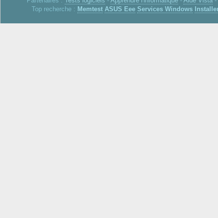
Partenaires :
Tests logiciels
-
Apprendre l'informatique
-
Aide Vista
Top recherche :
Memtest
ASUS Eee
Services Windows
Installe