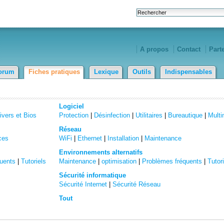
A propos
Contact
Part
orum
Fiches pratiques
Lexique
Outils
Indispensables
Logiciel
ivers et Bios
Protection
|
Désinfection
|
Utilitaires
|
Bureautique
|
Multi
Réseau
ces
WiFi
|
Ethernet
|
Installation
|
Maintenance
Environnements alternatifs
uents
|
Tutoriels
Maintenance
|
optimisation
|
Problèmes fréquents
|
Tutor
Sécurité informatique
Sécurité Internet
|
Sécurité Réseau
Tout