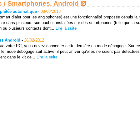
es / Smartphones, Android
mplétée automatique
-
08/08/2013
mart dialer pour les anglophones) est une fonctionnalité proposée depuis la
sente dans plusieurs surcouches installées sur des smartphones (telle que la 
 ou plusieurs contacts dont...
Lire la suite
tes Android
-
28/02/2012
e via votre PC, vous devez connecter cette dernière en mode débogage. Sur ce
le mode débogage soit activé, il peut arriver qu'elles ne soient pas détectées
nt dans le kit de...
Lire la suite