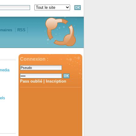
enaires
RSS
Connexion :
media
Pass oublié
|
Inscription
iels