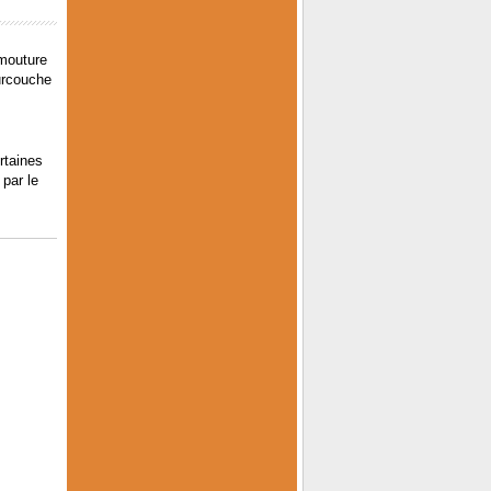
 mouture
surcouche
rtaines
 par le