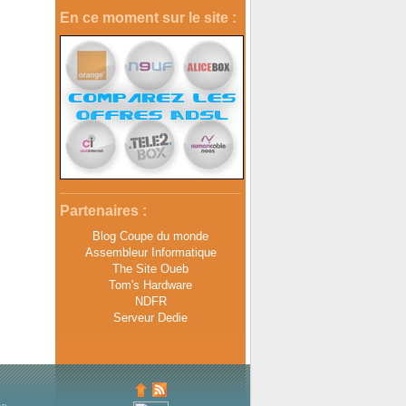
En ce moment sur le site :
Partenaires :
Blog Coupe du monde
Assembleur Informatique
The Site Oueb
Tom's Hardware
NDFR
Serveur Dedie