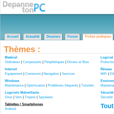
Accueil
Actualité
Dossiers
Forum
Fiches pratiques
Thèmes :
Matériel
Logiciel
Ordinateur
|
Composants
|
Périphériques
|
Drivers et Bios
Protecti
Internet
Réseau
Equipement
|
Connexion
|
Navigation
|
Services
WiFi
|
Et
Windows
Environn
Maintenance
|
Optimisation
|
Problèmes fréquents
|
Tutoriels
Mainten
Logiciels Malveillants
Sécurité
Virus
|
Vers
|
Trojans
|
Spywares
Sécurité 
Tablettes / Smartphones
Tout
Android