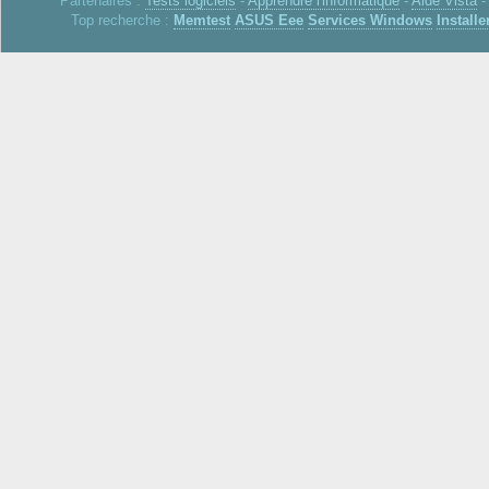
Partenaires :
Tests logiciels
-
Apprendre l'informatique
-
Aide Vista
Top recherche :
Memtest
ASUS Eee
Services Windows
Installe