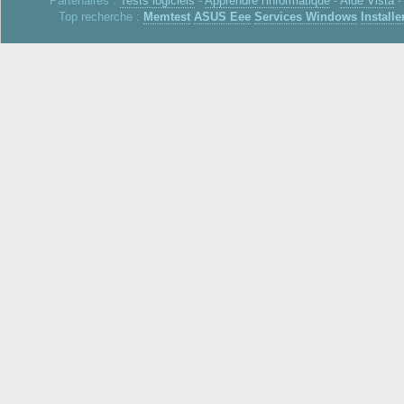
Partenaires :
Tests logiciels
-
Apprendre l'informatique
-
Aide Vista
Top recherche :
Memtest
ASUS Eee
Services Windows
Installe