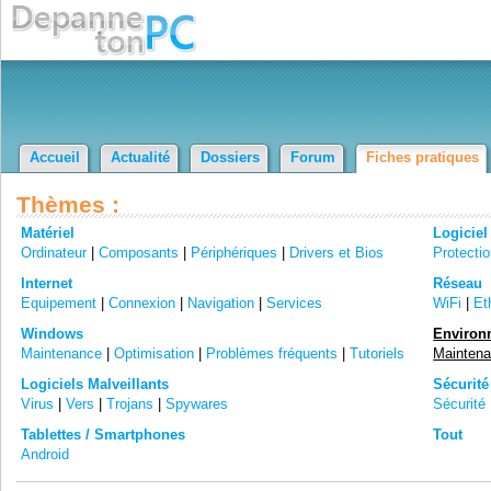
Accueil
Actualité
Dossiers
Forum
Fiches pratiques
Thèmes :
Matériel
Logiciel
Ordinateur
|
Composants
|
Périphériques
|
Drivers et Bios
Protecti
Internet
Réseau
Equipement
|
Connexion
|
Navigation
|
Services
WiFi
|
Et
Windows
Environn
Maintenance
|
Optimisation
|
Problèmes fréquents
|
Tutoriels
Mainten
Logiciels Malveillants
Sécurité
Virus
|
Vers
|
Trojans
|
Spywares
Sécurité 
Tablettes / Smartphones
Tout
Android