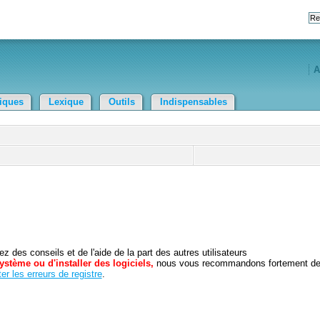
A
tiques
Lexique
Outils
Indispensables
 des conseils et de l'aide de la part des autres utilisateurs
ystème ou d'installer des logiciels,
nous vous recommandons fortement d
er les erreurs de registre
.