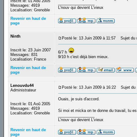
Inscrit le: 01 Aoû 2005
_________________
Messages: 4919
L'nouv qui devient L'vieux
Localisation: Grenoble
Revenir en haut de
page
Ninth
Posté le: 13 Juin 2009 à 11:57
Sujet du 
Inscrit le: 23 Juin 2007
6/7 h
Messages: 831
9/10 h c'est déjà bien mieux.
Localisation: France
Revenir en haut de
page
Lenouvdu44
Posté le: 13 Juin 2009 à 16:22
Sujet du 
Administrateur
Ouais, je suis d'accord.
Inscrit le: 01 Aoû 2005
Messages: 4919
Si moi et micka on te donne du travail, tu e
Localisation: Grenoble
_________________
L'nouv qui devient L'vieux
Revenir en haut de
page