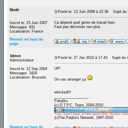
Ninth
Posté le: 13 Juin 2009 à 22:36
Sujet du 
Ca dépend quel genre de travail hein.
Inscrit le: 23 Juin 2007
Faut pas déconner non plus.
Messages: 831
Localisation: France
Revenir en haut de
page
3dmin
Posté le: 27 Jan 2010 à 17:43
Sujet du 
Administrateur
UP!
Inscrit le: 12 Sep 2004
Messages: 3426
Localisation: Brussels
On vas arranger ça
whicked!!!
_________________
Patojiku
(c) D.T.P.C. Team, 2004-2010
"Linux, quand il plante, je l'aime quand même, Windows, même q
(c)The Patjke's Network, 1997-2010
Revenir en haut de