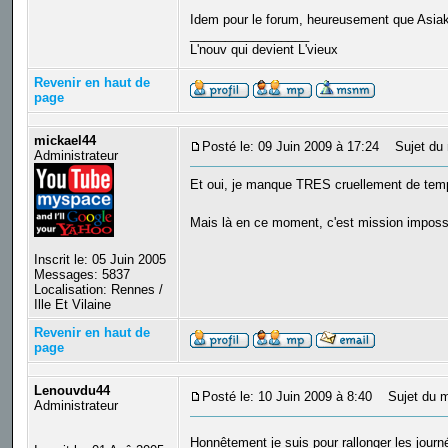
Idem pour le forum, heureusement que Asiakir
_________________
L'nouv qui devient L'vieux
Revenir en haut de
page
mickael44
Posté le: 09 Juin 2009 à 17:24
Sujet du 
Administrateur
Et oui, je manque TRES cruellement de temps 
Mais là en ce moment, c'est mission impossi
Inscrit le: 05 Juin 2005
Messages: 5837
Localisation: Rennes /
Ille Et Vilaine
Revenir en haut de
page
Lenouvdu44
Posté le: 10 Juin 2009 à 8:40
Sujet du m
Administrateur
Honnêtement je suis pour rallonger les jour