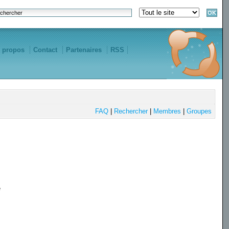
 propos
Contact
Partenaires
RSS
FAQ
|
Rechercher
|
Membres
|
Groupes
e