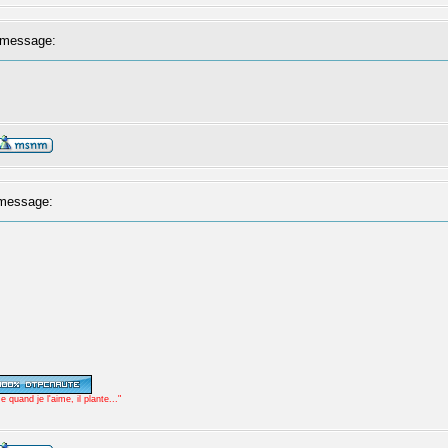
message:
message:
uand je l'aime, il plante..."