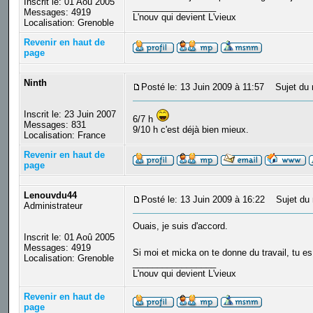
Inscrit le: 01 Aoû 2005
_________________
Messages: 4919
L'nouv qui devient L'vieux
Localisation: Grenoble
Revenir en haut de
page
Ninth
Posté le: 13 Juin 2009 à 11:57
Sujet du 
Inscrit le: 23 Juin 2007
6/7 h
Messages: 831
9/10 h c'est déjà bien mieux.
Localisation: France
Revenir en haut de
page
Lenouvdu44
Posté le: 13 Juin 2009 à 16:22
Sujet du 
Administrateur
Ouais, je suis d'accord.
Inscrit le: 01 Aoû 2005
Messages: 4919
Si moi et micka on te donne du travail, tu e
Localisation: Grenoble
_________________
L'nouv qui devient L'vieux
Revenir en haut de
page