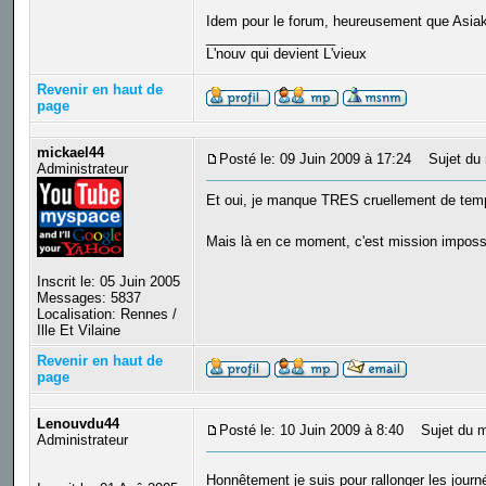
Idem pour le forum, heureusement que Asiakir
_________________
L'nouv qui devient L'vieux
Revenir en haut de
page
mickael44
Posté le: 09 Juin 2009 à 17:24
Sujet du 
Administrateur
Et oui, je manque TRES cruellement de temps 
Mais là en ce moment, c'est mission impossi
Inscrit le: 05 Juin 2005
Messages: 5837
Localisation: Rennes /
Ille Et Vilaine
Revenir en haut de
page
Lenouvdu44
Posté le: 10 Juin 2009 à 8:40
Sujet du m
Administrateur
Honnêtement je suis pour rallonger les jour