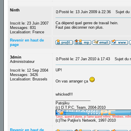
Ninth
Posté le: 13 Juin 2009 à 22:36
Sujet du 
Ca dépend quel genre de travail hein.
Inscrit le: 23 Juin 2007
Faut pas déconner non plus.
Messages: 831
Localisation: France
Revenir en haut de
page
3dmin
Posté le: 27 Jan 2010 à 17:43
Sujet du 
Administrateur
UP!
Inscrit le: 12 Sep 2004
Messages: 3426
Localisation: Brussels
On vas arranger ça
whicked!!!
_________________
Patojiku
(c) D.T.P.C. Team, 2004-2010
"Linux, quand il plante, je l'aime quand même, Windows, même q
(c)The Patjke's Network, 1997-2010
Revenir en haut de