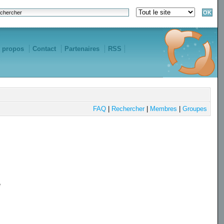
 propos
Contact
Partenaires
RSS
FAQ
|
Rechercher
|
Membres
|
Groupes
e