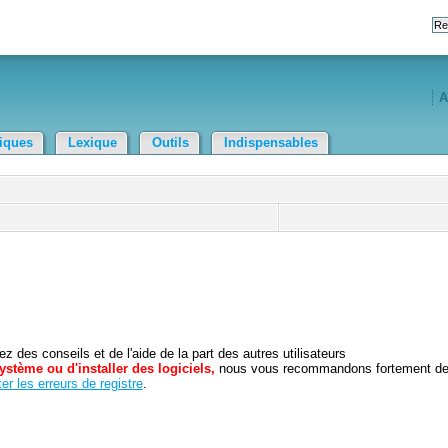
A
tiques
Lexique
Outils
Indispensables
 des conseils et de l'aide de la part des autres utilisateurs
ystème ou d'installer des logiciels,
nous vous recommandons fortement d
er les erreurs de registre
.