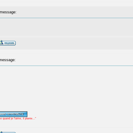
message:
message:
uand je l'aime, il plante..."