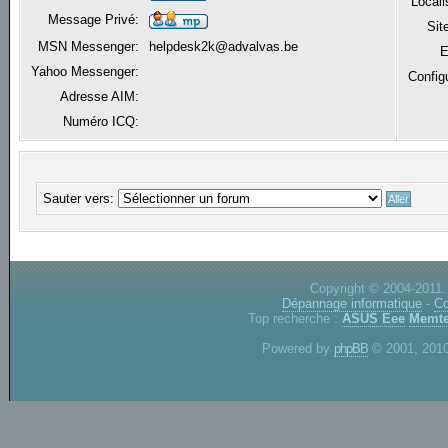
Locali
Message Privé:
Sit
MSN Messenger:
helpdesk2k@advalvas.be
E
Yahoo Messenger:
Config
Adresse AIM:
Numéro ICQ:
Sauter vers:
Copyright © 2004-2011.
Dépannage informatique
-
Co
Top recherche :
ASUS Eee
Memte
Powered by
phpBB
© 2001, 2010