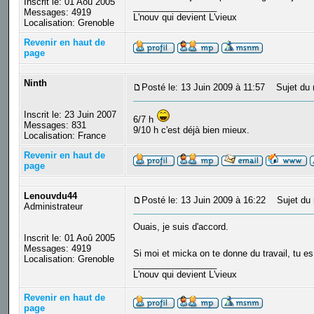
Inscrit le: 01 Aoû 2005
_________________
Messages: 4919
L'nouv qui devient L'vieux
Localisation: Grenoble
Revenir en haut de
page
Ninth
Posté le: 13 Juin 2009 à 11:57
Sujet du 
Inscrit le: 23 Juin 2007
6/7 h
Messages: 831
9/10 h c'est déjà bien mieux.
Localisation: France
Revenir en haut de
page
Lenouvdu44
Posté le: 13 Juin 2009 à 16:22
Sujet du 
Administrateur
Ouais, je suis d'accord.
Inscrit le: 01 Aoû 2005
Messages: 4919
Si moi et micka on te donne du travail, tu e
Localisation: Grenoble
_________________
L'nouv qui devient L'vieux
Revenir en haut de
page