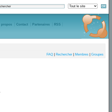
 propos
Contact
Partenaires
RSS
FAQ
|
Rechercher
|
Membres
|
Groupes
e