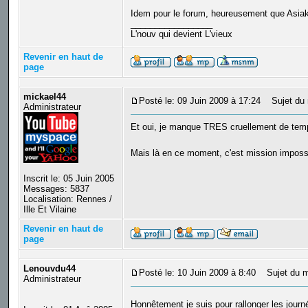
Idem pour le forum, heureusement que Asiakir
_________________
L'nouv qui devient L'vieux
Revenir en haut de
page
mickael44
Posté le: 09 Juin 2009 à 17:24
Sujet du 
Administrateur
Et oui, je manque TRES cruellement de temps 
Mais là en ce moment, c'est mission impossi
Inscrit le: 05 Juin 2005
Messages: 5837
Localisation: Rennes /
Ille Et Vilaine
Revenir en haut de
page
Lenouvdu44
Posté le: 10 Juin 2009 à 8:40
Sujet du m
Administrateur
Honnêtement je suis pour rallonger les jour