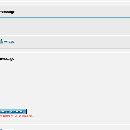
message:
message:
uand je l'aime, il plante..."