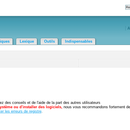
A
tiques
Lexique
Outils
Indispensables
 des conseils et de l'aide de la part des autres utilisateurs
ystème ou d'installer des logiciels,
nous vous recommandons fortement d
er les erreurs de registre
.