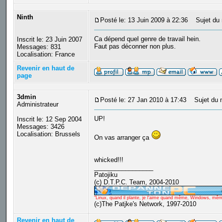
Ninth
Posté le: 13 Juin 2009 à 22:36
Sujet du 
Ca dépend quel genre de travail hein.
Inscrit le: 23 Juin 2007
Faut pas déconner non plus.
Messages: 831
Localisation: France
Revenir en haut de
page
3dmin
Posté le: 27 Jan 2010 à 17:43
Sujet du 
Administrateur
UP!
Inscrit le: 12 Sep 2004
Messages: 3426
Localisation: Brussels
On vas arranger ça
whicked!!!
_________________
Patojiku
(c) D.T.P.C. Team, 2004-2010
"Linux, quand il plante, je l'aime quand même, Windows, même q
(c)The Patjke's Network, 1997-2010
Revenir en haut de