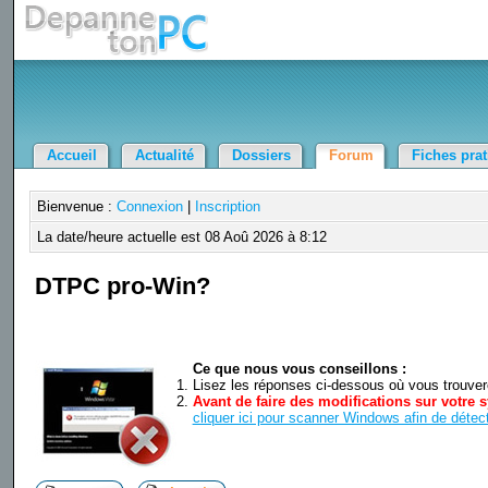
Accueil
Actualité
Dossiers
Forum
Fiches pra
Bienvenue :
Connexion
|
Inscription
La date/heure actuelle est 08 Aoû 2026 à 8:12
DTPC pro-Win?
Ce que nous vous conseillons :
Lisez les réponses ci-dessous où vous trouverez
Avant de faire des modifications sur votre s
cliquer ici pour scanner Windows afin de détect