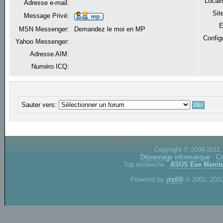
Locali
Adresse e-mail:
Sit
Message Privé:
E
MSN Messenger:
Demandez le moi en MP
Config
Yahoo Messenger:
Adresse AIM:
Numéro ICQ:
Sauter vers:
Copyright © 2004-2011.
Dépannage informatique
-
Co
Top recherche :
ASUS Eee
Memte
Powered by
phpBB
© 2001, 2010