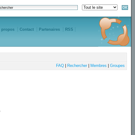
 propos
Contact
Partenaires
RSS
FAQ
|
Rechercher
|
Membres
|
Groupes
e