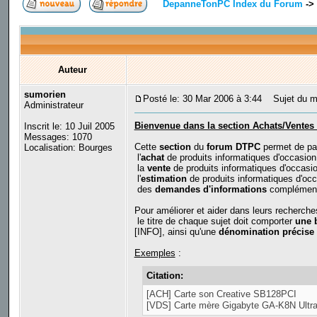
DepanneTonPC Index du Forum
->
Auteur
sumorien
Posté le: 30 Mar 2006 à 3:44
Sujet du me
Administrateur
Bienvenue dans la section Achats/Vente
Inscrit le: 10 Juil 2005
Messages: 1070
Cette
section
du
forum DTPC
permet de pas
Localisation: Bourges
l'
achat
de produits informatiques d'occasion (
la
vente
de produits informatiques d'occasion
l'
estimation
de produits informatiques d'occa
des
demandes d'informations
complémentai
Pour améliorer et aider dans leurs recherch
le titre de chaque sujet doit comporter
une b
[INFO], ainsi qu'une
dénomination précise 
Exemples
:
Citation:
[ACH] Carte son Creative SB128PCI
[VDS] Carte mère Gigabyte GA-K8N Ultra