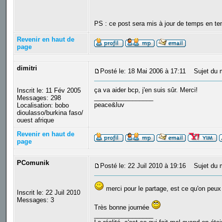
PS : ce post sera mis à jour de temps en te
Revenir en haut de
page
dimitri
Posté le: 18 Mai 2006 à 17:11
Sujet du 
ça va aider bcp, j'en suis sûr. Merci!
Inscrit le: 11 Fév 2005
_________________
Messages: 298
peace&luv
Localisation: bobo
dioulasso/burkina faso/
ouest afrique
Revenir en haut de
page
PComunik
Posté le: 22 Juil 2010 à 19:16
Sujet du 
merci pour le partage, est ce qu'on peux
Inscrit le: 22 Juil 2010
Messages: 3
Très bonne journée
_________________