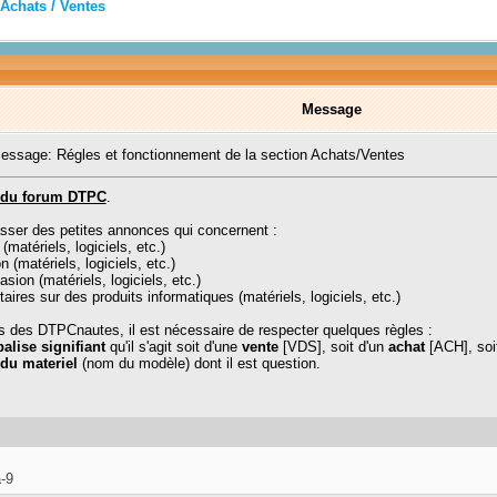
Achats / Ventes
Message
ssage: Régles et fonctionnement de la section Achats/Ventes
s du forum DTPC
.
ser des petites annonces qui concernent :
matériels, logiciels, etc.)
 (matériels, logiciels, etc.)
sion (matériels, logiciels, etc.)
res sur des produits informatiques (matériels, logiciels, etc.)
es des DTPCnautes, il est nécessaire de respecter quelques règles :
alise signifiant
qu'il s'agit soit d'une
vente
[VDS], soit d'un
achat
[ACH], soi
du materiel
(nom du modèle) dont il est question.
-9