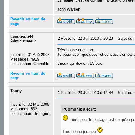
La réalité, c'est ce qui fait mal quand on étein
John Warsen
Revenir en haut de
page
Lenouvdu44
Posté le: 22 Juil 2010 à 20:23
Sujet du 
Administrateur
Très bonne question ...
Je peux avoir quelques réticences. J'en parl
Inscrit le: 01 Aoû 2005
_________________
Messages: 4919
L'nouv qui devient L'vieux
Localisation: Grenoble
Revenir en haut de
page
Touny
Posté le: 23 Juil 2010 à 14:44
Sujet du 
Inscrit le: 02 Mai 2005
Messages: 832
PComunik a écrit:
Localisation: Bretagne
merci pour le partage, est ce qu'on p
Très bonne journée