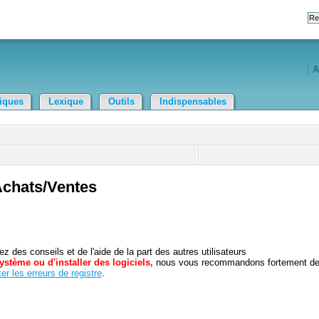
A
tiques
Lexique
Outils
Indispensables
Achats/Ventes
 des conseils et de l'aide de la part des autres utilisateurs
ystème ou d'installer des logiciels,
nous vous recommandons fortement d
er les erreurs de registre
.