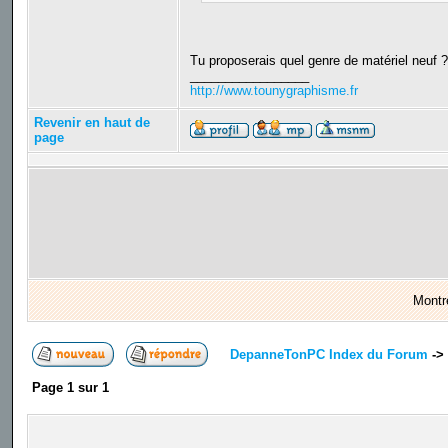
Tu proposerais quel genre de matériel neuf 
_________________
http://www.tounygraphisme.fr
Revenir en haut de
page
Montr
DepanneTonPC Index du Forum
->
Page
1
sur
1