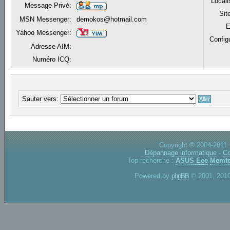
Locali
Message Privé:
Sit
MSN Messenger:
demokos@hotmail.com
E
Yahoo Messenger:
Config
Adresse AIM:
Numéro ICQ:
Sauter vers:
Copyright © 2004-2011.
Dépannage informatique
-
Co
Top recherche :
ASUS Eee
Memte
Powered by
phpBB
© 2001, 2010