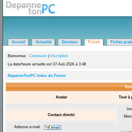
Accueil
Actualité
Dossiers
Forum
Fiches prat
Bienvenue :
Connexion
|
Inscription
La date/heure actuelle est 07 Aoû 2026 à 3:48
DepanneTonPC Index du Forum
Voir
Avatar
Tout à 
Ins
Contact dimitri
Mes
Adresse e-mail: