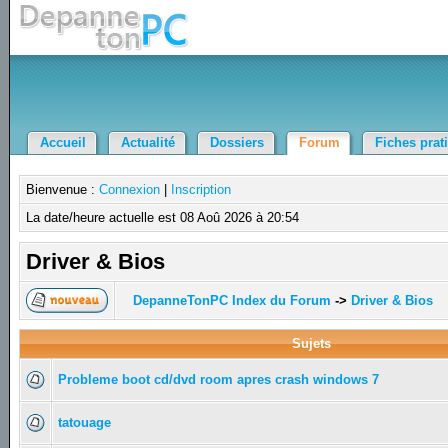
Accueil
Actualité
Dossiers
Forum
Fiches prat
Bienvenue :
Connexion
|
Inscription
La date/heure actuelle est 08 Aoû 2026 à 20:54
Driver & Bios
DepanneTonPC Index du Forum
->
Driver & Bios
Sujets
Probleme boot cd/dvd room apres crash windows 7
tatouage