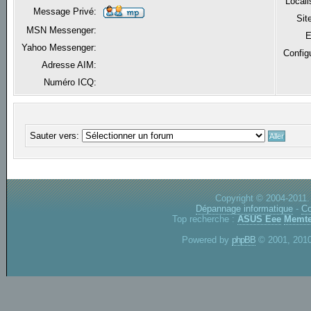
Locali
Message Privé:
Sit
MSN Messenger:
E
Yahoo Messenger:
Config
Adresse AIM:
Numéro ICQ:
Sauter vers:
Copyright © 2004-2011.
Dépannage informatique
-
Co
Top recherche :
ASUS Eee
Memte
Powered by
phpBB
© 2001, 2010