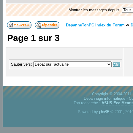
Montrer les messages depuis:
DepanneTonPC Index du Forum
->
D
Page
1
sur
3
Sauter vers:
Copyright © 2004-2011.
Dépannage informatique
-
Co
Top recherche :
ASUS Eee
Memte
Powered by
phpBB
© 2001, 2010