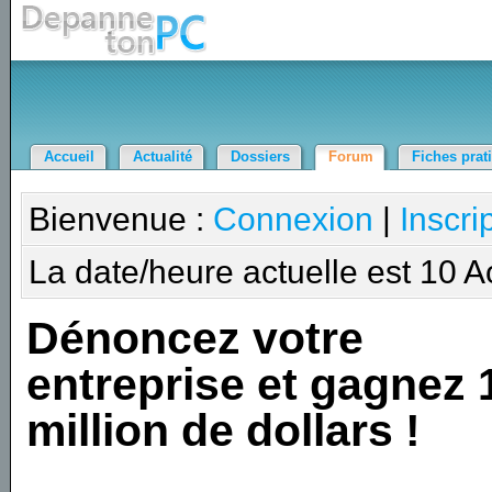
Accueil
Actualité
Dossiers
Forum
Fiches prat
Bienvenue :
Connexion
|
Inscri
La date/heure actuelle est 10 
Dénoncez votre
entreprise et gagnez 
million de dollars !