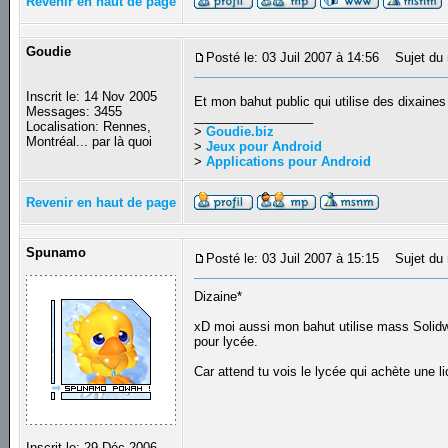
Revenir en haut de page
Goudie
Posté le: 03 Juil 2007 à 14:56
Sujet du 
Inscrit le: 14 Nov 2005
Et mon bahut public qui utilise des dixaines
Messages: 3455
_________________
Localisation: Rennes,
>
Goudie.biz
Montréal... par là quoi
>
Jeux pour Android
>
Applications pour Android
Revenir en haut de page
Spunamo
Posté le: 03 Juil 2007 à 15:15
Sujet du 
Dizaine*
xD moi aussi mon bahut utilise mass Solidw
pour lycée.
Car attend tu vois le lycée qui achète une
Inscrit le: 29 Déc 2006