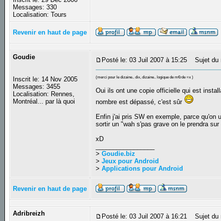
Messages: 330
Localisation: Tours
Revenir en haut de page
Goudie
Posté le: 03 Juil 2007 à 15:25
Sujet du 
(merci pour le dizaine.. dix, dizaine.. logique de m€rde =x )
Inscrit le: 14 Nov 2005
Messages: 3455
Oui ils ont une copie officielle qui est inst
Localisation: Rennes,
Montréal... par là quoi
nombre est dépassé, c'est sûr
Enfin j'ai pris SW en exemple, parce qu'on ut
sortir un "wah s'pas grave on le prendra sur
xD
_________________
>
Goudie.biz
>
Jeux pour Android
>
Applications pour Android
Revenir en haut de page
Adribreizh
Posté le: 03 Juil 2007 à 16:21
Sujet du 