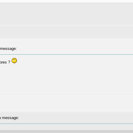
message:
mbres ?
 message: