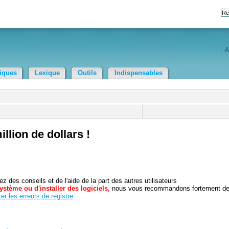
A
tiques
Lexique
Outils
Indispensables
llion de dollars !
 des conseils et de l'aide de la part des autres utilisateurs
ystème ou d'installer des logiciels,
nous vous recommandons fortement d
er les erreurs de registre
.