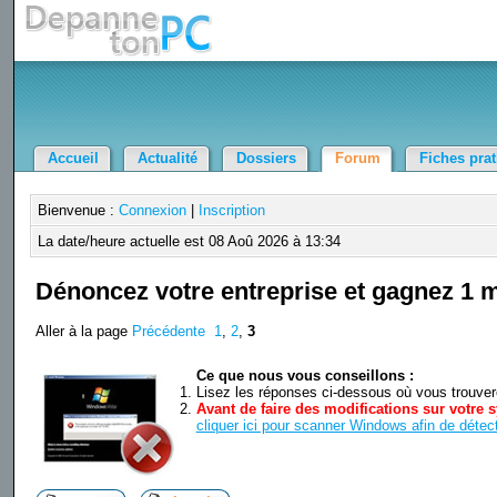
Accueil
Actualité
Dossiers
Forum
Fiches pra
Bienvenue :
Connexion
|
Inscription
La date/heure actuelle est 08 Aoû 2026 à 13:34
Dénoncez votre entreprise et gagnez 1 mi
Aller à la page
Précédente
1
,
2
,
3
Ce que nous vous conseillons :
Lisez les réponses ci-dessous où vous trouverez
Avant de faire des modifications sur votre s
cliquer ici pour scanner Windows afin de détect