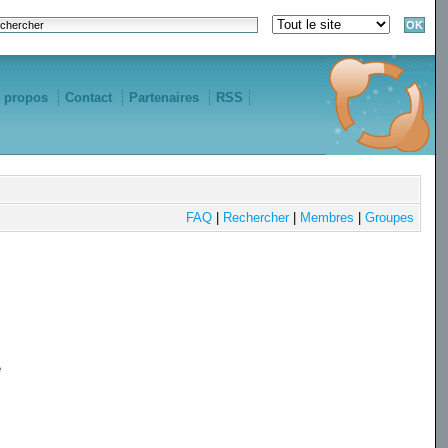
 propos
Contact
Partenaires
RSS
FAQ
|
Rechercher
|
Membres
|
Groupes
e