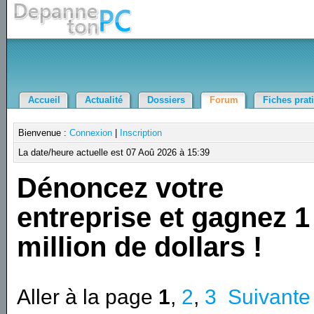
Accueil
Actualité
Dossiers
Forum
Fiches prat
Bienvenue :
Connexion
|
Inscription
La date/heure actuelle est 07 Aoû 2026 à 15:39
Dénoncez votre
entreprise et gagnez 1
million de dollars !
Aller à la page
1
,
2
,
3
Suivante