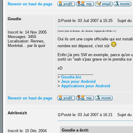
Revenir en haut de page
Goudie
Posté le: 03 Juil 2007 à 15:25
Sujet du 
(merci pour le dizaine.. dix, dizaine.. logique de m€rde =x )
Inscrit le: 14 Nov 2005
Messages: 3455
Oui ils ont une copie officielle qui est inst
Localisation: Rennes,
Montréal... par là quoi
nombre est dépassé, c'est sûr
Enfin j'ai pris SW en exemple, parce qu'on ut
sortir un "wah s'pas grave on le prendra sur
xD
_________________
>
Goudie.biz
>
Jeux pour Android
>
Applications pour Android
Revenir en haut de page
Adribreizh
Posté le: 03 Juil 2007 à 16:21
Sujet du 
Goudie a écrit:
Inscrit le: 15 Déc 2004