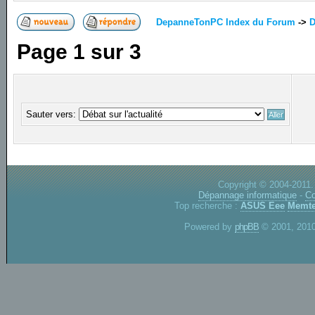
DepanneTonPC Index du Forum
->
D
Page
1
sur
3
Sauter vers:
Copyright © 2004-2011.
Dépannage informatique
-
Co
Top recherche :
ASUS Eee
Memte
Powered by
phpBB
© 2001, 2010