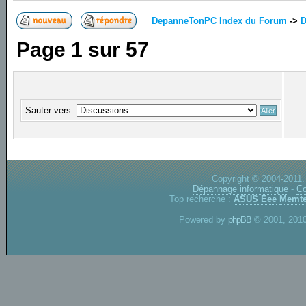
DepanneTonPC Index du Forum
->
D
Page
1
sur
57
Sauter vers:
Copyright © 2004-2011.
Dépannage informatique
-
Co
Top recherche :
ASUS Eee
Memte
Powered by
phpBB
© 2001, 2010