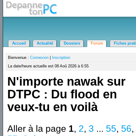
Accueil
Actualité
Dossiers
Forum
Fiches prat
Bienvenue :
Connexion
|
Inscription
La date/heure actuelle est 08 Aoû 2026 à 6:55
N'importe nawak sur
DTPC : Du flood en
veux-tu en voilà
Aller à la page
1
,
2
,
3
...
55
,
56
,