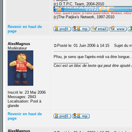
(c) D.T.P.C. Team, 2004-2010
"Linux, quand il plante, je l'aime quand même, Windows, même qu
(c)The Patjke's Network, 1997-2010
Revenir en haut de
page
AlexMagnus
Posté le: 01 Juin 2006 à 14:15
Sujet du m
Modérateur
Pfou, je sens que l'après-midi va être longue..
_________________
Ceci est un bloc de texte qui peut être ajout
Inscrit le: 23 Mai 2006
Messages: 2843
Localisation: Pool à
glande
Revenir en haut de
page
AlexMagnus