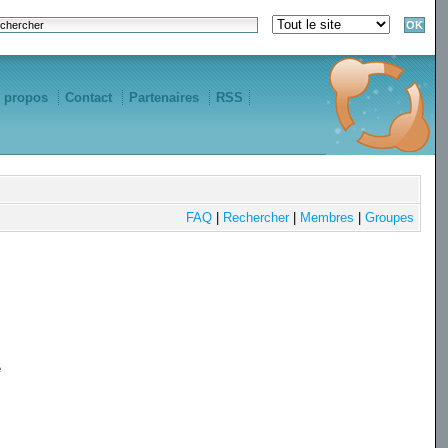
 propos
Contact
Partenaires
RSS
FAQ
|
Rechercher
|
Membres
|
Groupes
e