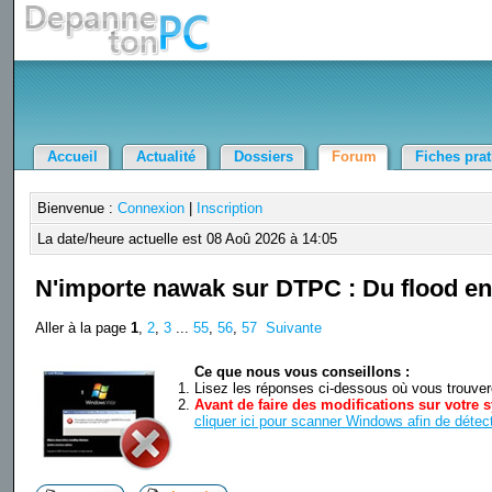
Accueil
Actualité
Dossiers
Forum
Fiches pra
Bienvenue :
Connexion
|
Inscription
La date/heure actuelle est 08 Aoû 2026 à 14:05
N'importe nawak sur DTPC : Du flood en 
Aller à la page
1
,
2
,
3
...
55
,
56
,
57
Suivante
Ce que nous vous conseillons :
Lisez les réponses ci-dessous où vous trouverez
Avant de faire des modifications sur votre s
cliquer ici pour scanner Windows afin de détect