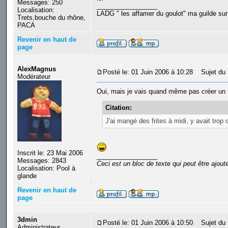
Messages: 250
_________________
Localisation:
LADG " les affamer du goulot" ma guilde sur
Trets,bouche du rhône,
PACA
Revenir en haut de
page
AlexMagnus
Posté le: 01 Juin 2006 à 10:28
Sujet du 
Modérateur
Oui, mais je vais quand même pas créer un to
Citation:
J'ai mangé des frites à midi, y avait trop
Inscrit le: 23 Mai 2006
_________________
Messages: 2843
Ceci est un bloc de texte qui peut être ajou
Localisation: Pool à
glande
Revenir en haut de
page
3dmin
Posté le: 01 Juin 2006 à 10:50
Sujet du 
Administrateur