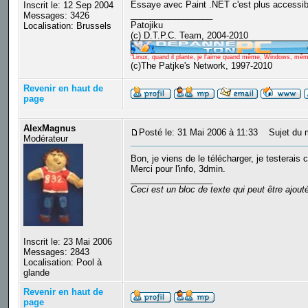
Essaye avec Paint .NET c'est plus accessible
Inscrit le: 12 Sep 2004
_________________
Messages: 3426
Patojiku
Localisation: Brussels
(c) D.T.P.C. Team, 2004-2010
"Linux, quand il plante, je l'aime quand même, Windows, même q
(c)The Patjke's Network, 1997-2010
Revenir en haut de
page
AlexMagnus
Posté le: 31 Mai 2006 à 11:33
Sujet du 
Modérateur
Bon, je viens de le télécharger, je testerais c
Merci pour l'info, 3dmin.
_________________
Ceci est un bloc de texte qui peut être ajou
Inscrit le: 23 Mai 2006
Messages: 2843
Localisation: Pool à
glande
Revenir en haut de
page