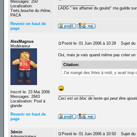
Messages: 250
_________________
Localisation:
LADG " les affamer du goulot" ma guilde sur
Trets,bouche du rhône,
PACA
Revenir en haut de
page
AlexMagnus
Posté le: 01 Juin 2006 à 10:28
Sujet du 
Modérateur
Oui, mais je vais quand même pas créer un to
Citation:
J'ai mangé des frites à midi, y avait trop
Inscrit le: 23 Mai 2006
_________________
Messages: 2843
Ceci est un bloc de texte qui peut être ajou
Localisation: Pool à
glande
Revenir en haut de
page
3dmin
Posté le: 01 Juin 2006 à 10:50
Sujet du 
Administrateur