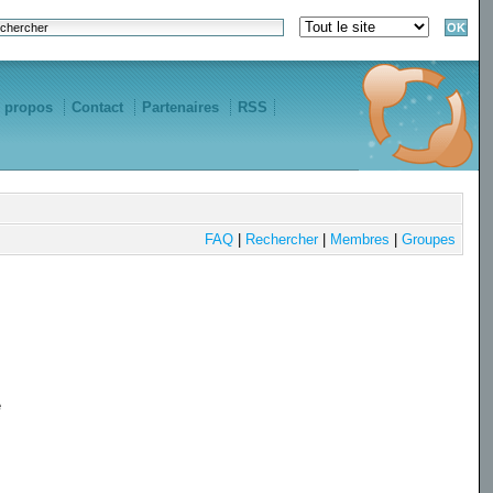
 propos
Contact
Partenaires
RSS
FAQ
|
Rechercher
|
Membres
|
Groupes
e