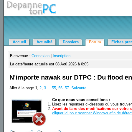
Accueil
Actualité
Dossiers
Forum
Fiches pra
Bienvenue :
Connexion
|
Inscription
La date/heure actuelle est 08 Aoû 2026 à 0:05
N'importe nawak sur DTPC : Du flood en 
Aller à la page
1
,
2
,
3
...
55
,
56
,
57
Suivante
Ce que nous vous conseillons :
Lisez les réponses ci-dessous où vous trouverez
Avant de faire des modifications sur votre s
cliquer ici pour scanner Windows afin de détect