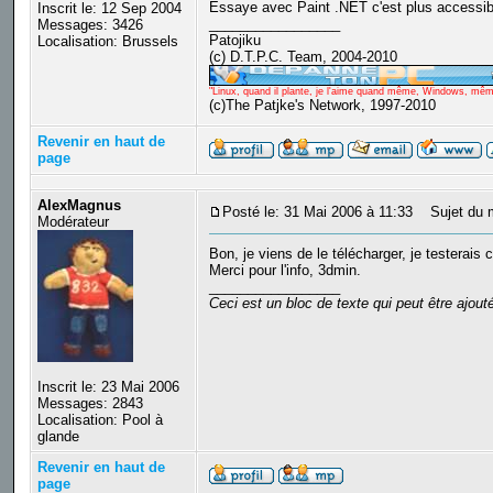
Essaye avec Paint .NET c'est plus accessible
Inscrit le: 12 Sep 2004
_________________
Messages: 3426
Patojiku
Localisation: Brussels
(c) D.T.P.C. Team, 2004-2010
"Linux, quand il plante, je l'aime quand même, Windows, même q
(c)The Patjke's Network, 1997-2010
Revenir en haut de
page
AlexMagnus
Posté le: 31 Mai 2006 à 11:33
Sujet du 
Modérateur
Bon, je viens de le télécharger, je testerais c
Merci pour l'info, 3dmin.
_________________
Ceci est un bloc de texte qui peut être ajou
Inscrit le: 23 Mai 2006
Messages: 2843
Localisation: Pool à
glande
Revenir en haut de
page