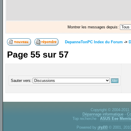
Montrer les messages depuis:
DepanneTonPC Index du Forum
->
D
Page
55
sur
57
Sauter vers:
Copyright © 2004-2011.
Dépannage informatique
-
Co
Top recherche :
ASUS Eee
Memte
Powered by
phpBB
© 2001, 2010