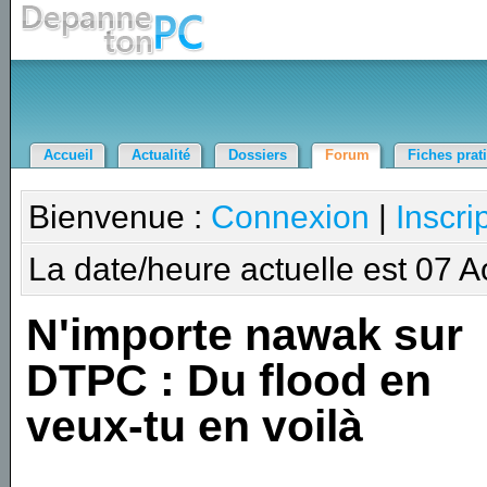
Accueil
Actualité
Dossiers
Forum
Fiches prat
Bienvenue :
Connexion
|
Inscri
La date/heure actuelle est 07 
N'importe nawak sur
DTPC : Du flood en
veux-tu en voilà