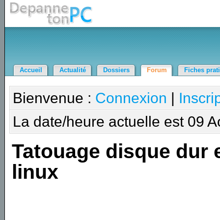
Accueil
Actualité
Dossiers
Forum
Fiches prat
Bienvenue :
Connexion
|
Inscri
La date/heure actuelle est 09 
Tatouage disque dur 
linux