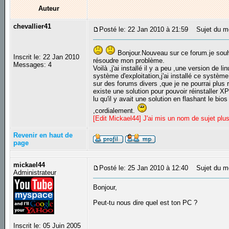
Auteur
chevallier41
Posté le: 22 Jan 2010 à 21:59
Sujet du mes
Bonjour.Nouveau sur ce forum.je souha
Inscrit le: 22 Jan 2010
résoudre mon problème.
Messages: 4
Voilà ,j'ai installé il y a peu ,une version de 
système d'exploitation,j'ai installé ce systèm
sur des forums divers ,que je ne pourrai plus 
existe une solution pour pouvoir réinstalle
lu qu'il y avait une solution en flashant le bi
,cordialement.
[Edit Mickael44] J'ai mis un nom de sujet plus
Revenir en haut de
page
mickael44
Posté le: 25 Jan 2010 à 12:40
Sujet du m
Administrateur
Bonjour,
Peut-tu nous dire quel est ton PC ?
Inscrit le: 05 Juin 2005