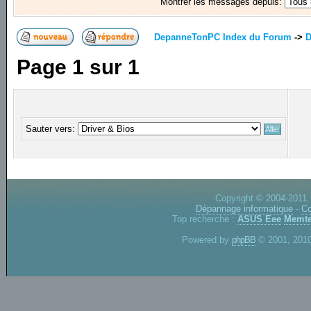
Montrer les messages depuis:
DepanneTonPC Index du Forum
->
D
Page
1
sur
1
Sauter vers:
Copyright © 2004-2011.
Dépannage informatique
-
Co
Top recherche :
ASUS Eee
Memte
Powered by
phpBB
© 2001, 2010