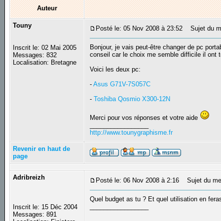
Auteur
Touny
Posté le: 05 Nov 2008 à 23:52
Sujet du me
Bonjour, je vais peut-être changer de pc portab
Inscrit le: 02 Mai 2005
conseil car le choix me semble difficile il ont
Messages: 832
Localisation: Bretagne
Voici les deux pc:
-
Asus G71V-7S057C
-
Toshiba Qosmio X300-12N
Merci pour vos réponses et votre aide
_________________
http://www.tounygraphisme.fr
Revenir en haut de
page
Adribreizh
Posté le: 06 Nov 2008 à 2:16
Sujet du me
Quel budget as tu ? Et quel utilisation en fera
_________________
Inscrit le: 15 Déc 2004
Messages: 891