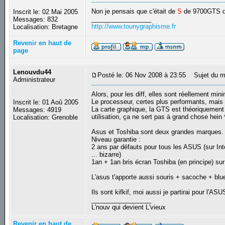
Non je pensais que c'était de
S
de 9700GTS q
Inscrit le: 02 Mai 2005
_________________
Messages: 832
http://www.tounygraphisme.fr
Localisation: Bretagne
Revenir en haut de
page
Lenouvdu44
Posté le: 06 Nov 2008 à 23:55
Sujet du m
Administrateur
Alors, pour les diff, elles sont réellement min
Le processeur, certes plus performants, mais t
Inscrit le: 01 Aoû 2005
La carte graphique, la GTS est théoriquement p
Messages: 4919
utilisation, ça ne sert pas à grand chose hein 
Localisation: Grenoble
Asus et Toshiba sont deux grandes marques.
Niveau garantie :
2 ans par défauts pour tous les ASUS (sur Int
... bizarre)
1an + 1an bris écran Toshiba (en principe) sur
L'asus t'apporte aussi souris + sacoche + bl
Ils sont kifkif, moi aussi je partirai pour l'ASU
_________________
L'nouv qui devient L'vieux
Revenir en haut de