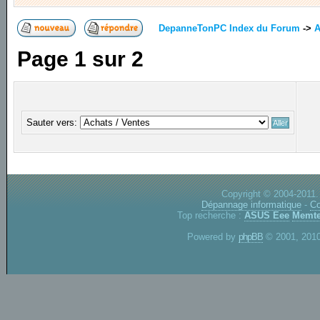
DepanneTonPC Index du Forum
->
A
Page
1
sur
2
Sauter vers:
Copyright © 2004-2011.
Dépannage informatique
-
Co
Top recherche :
ASUS Eee
Memte
Powered by
phpBB
© 2001, 2010