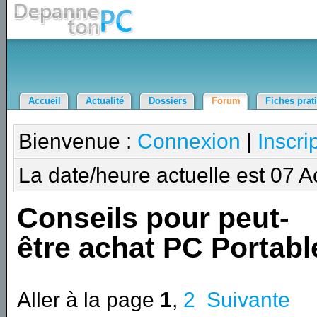
Accueil
Actualité
Dossiers
Forum
Fiches prat
Bienvenue :
Connexion
|
Inscri
La date/heure actuelle est 07 
Conseils pour peut-
être achat PC Portabl
Aller à la page
1
,
2
Suivante