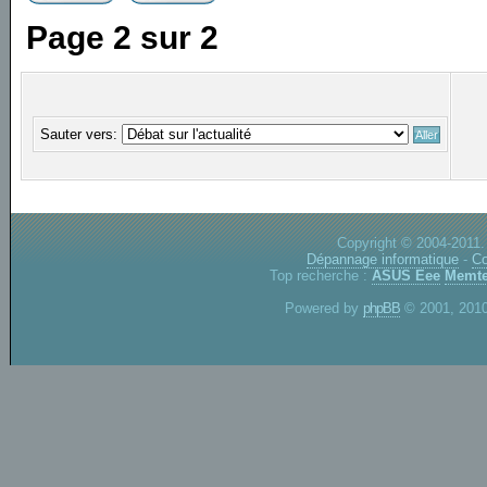
Page
2
sur
2
Sauter vers:
Copyright © 2004-2011.
Dépannage informatique
-
Co
Top recherche :
ASUS Eee
Memte
Powered by
phpBB
© 2001, 2010