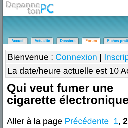
Accueil
Actualité
Dossiers
Forum
Fiches prat
Bienvenue :
Connexion
|
Inscri
La date/heure actuelle est 10 
Qui veut fumer une
cigarette électroniqu
Aller à la page
Précédente
1
,
2