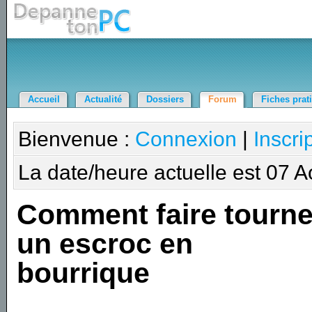
Accueil
Actualité
Dossiers
Forum
Fiches prat
Bienvenue :
Connexion
|
Inscri
La date/heure actuelle est 07 
Comment faire tourne
un escroc en
bourrique