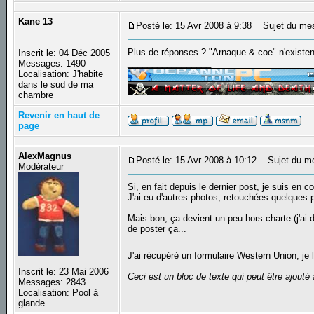
Kane 13
Posté le: 15 Avr 2008 à 9:38
Sujet du me
Plus de réponses ? "Arnaque & coe" n'existen
Inscrit le: 04 Déc 2005
_________________
Messages: 1490
Localisation: J'habite
dans le sud de ma
chambre
Revenir en haut de
page
AlexMagnus
Posté le: 15 Avr 2008 à 10:12
Sujet du m
Modérateur
Si, en fait depuis le dernier post, je suis en
J'ai eu d'autres photos, retouchées quelques p
Mais bon, ça devient un peu hors charte (j'ai
de poster ça...
J'ai récupéré un formulaire Western Union, je
_________________
Inscrit le: 23 Mai 2006
Ceci est un bloc de texte qui peut être ajout
Messages: 2843
Localisation: Pool à
glande