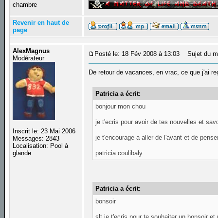
chambre
Revenir en haut de
page
AlexMagnus
Posté le: 18 Fév 2008 à 13:03
Sujet du m
Modérateur
De retour de vacances, en vrac, ce que j'ai re
Patricia a écrit:
bonjour mon chou
je t'ecris pour avoir de tes nouvelles et sa
Inscrit le: 23 Mai 2006
je t'encourage a aller de l'avant et de pens
Messages: 2843
Localisation: Pool à
patricia coulibaly
glande
Patricia a écrit:
bonsoir
slt je t'ecris pour te souhaiter un bonsoir et