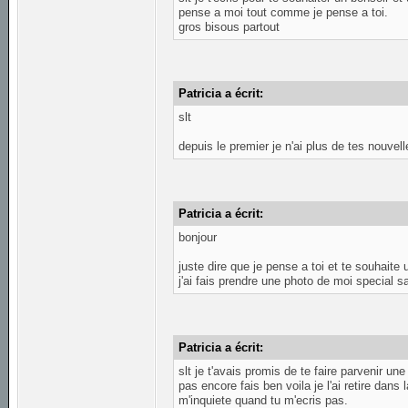
pense a moi tout comme je pense a toi.
gros bisous partout
Patricia a écrit:
slt
depuis le premier je n'ai plus de tes nouvell
Patricia a écrit:
bonjour
juste dire que je pense a toi et te souhaite
j'ai fais prendre une photo de moi special sai
Patricia a écrit:
slt je t'avais promis de te faire parvenir u
pas encore fais ben voila je l'ai retire dans
m'inquiete quand tu m'ecris pas.