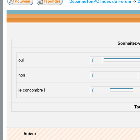
DepanneTonPC Index du Forum
->
D
Souhaitez-vo
oui
non
le concombre !
To
Auteur