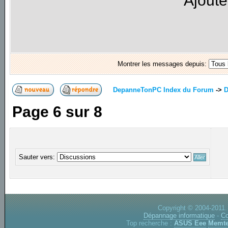
Ajoute
Montrer les messages depuis:
DepanneTonPC Index du Forum
->
D
Page
6
sur
8
Sauter vers:
Copyright © 2004-2011.
Dépannage informatique
-
Co
Top recherche :
ASUS Eee
Memte