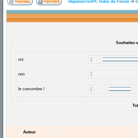
DepanneTonPC Index du Forum
->
D
Souhaitez-vo
oui
non
le concombre !
To
Auteur