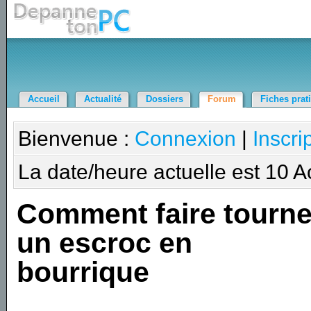
Accueil
Actualité
Dossiers
Forum
Fiches prat
Bienvenue :
Connexion
|
Inscri
La date/heure actuelle est 10 
Comment faire tourne
un escroc en
bourrique