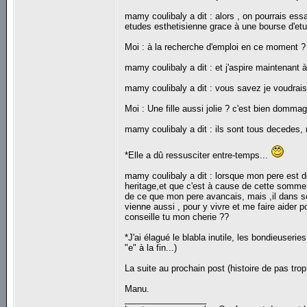
mamy coulibaly a dit : alors , on pourrais ess
etudes esthetisienne grace à une bourse d'et
Moi : à la recherche d'emploi en ce moment ?
mamy coulibaly a dit : et j'aspire maintenant à
mamy coulibaly a dit : vous savez je voudrais
Moi : Une fille aussi jolie ? c'est bien dommag
mamy coulibaly a dit : ils sont tous decedes
*Elle a dû ressusciter entre-temps...
mamy coulibaly a dit : lorsque mon pere est d
heritage,et que c'est à cause de cette somme qu
de ce que mon pere avancais, mais ,il dans so
vienne aussi , pour y vivre et me faire aider 
conseille tu mon cherie ??
*J'ai élagué le blabla inutile, les bondieuseries
"e" à la fin...)
La suite au prochain post (histoire de pas trop 
Manu.
_________________