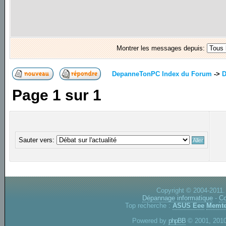
Montrer les messages depuis:
DepanneTonPC Index du Forum
->
D
Page
1
sur
1
Sauter vers:
Copyright © 2004-2011.
Dépannage informatique
-
Co
Top recherche :
ASUS Eee
Memte
Powered by
phpBB
© 2001, 2010