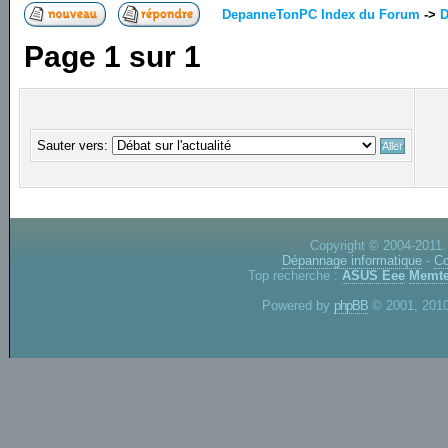
DepanneTonPC Index du Forum
->
D
Page
1
sur
1
Sauter vers:
Copyright © 2004-2011.
Dépannage informatique
-
Co
Top recherche :
ASUS Eee
Memte
Powered by
phpBB
© 2001, 2010