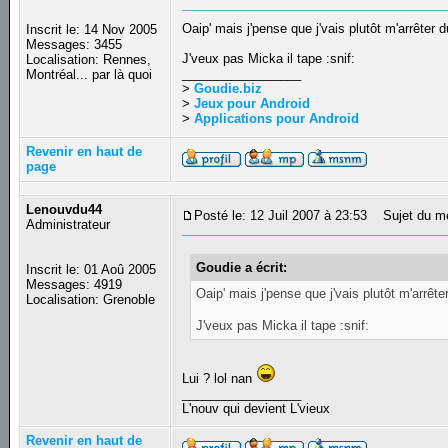
Oaip' mais j'pense que j'vais plutôt m'arrêter 
Inscrit le: 14 Nov 2005
Messages: 3455
J'veux pas Micka il tape :snif:
Localisation: Rennes,
_________________
Montréal... par là quoi
>
Goudie.biz
>
Jeux pour Android
>
Applications pour Android
Revenir en haut de
page
Lenouvdu44
Posté le: 12 Juil 2007 à 23:53
Sujet du m
Administrateur
Goudie a écrit:
Inscrit le: 01 Aoû 2005
Messages: 4919
Oaip' mais j'pense que j'vais plutôt m'arrêt
Localisation: Grenoble
J'veux pas Micka il tape :snif:
Lui ? lol nan
_________________
L'nouv qui devient L'vieux
Revenir en haut de