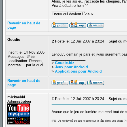
Alors, je les ais eu, j'accepte les chèques, l
Prix à débattre hein ^^
_________________
L'nouv qui devient L'vieux
Revenir en haut de
page
Goudie
Posté le: 12 Juil 2007 à 23:24
Sujet du m
Inscrit le: 14 Nov 2005
Lenouv', demain je pars et j'vais sûrement pa
Messages: 3455
_________________
Localisation: Rennes,
>
Goudie.biz
Montréal... par là quoi
>
Jeux pour Android
>
Applications pour Android
Revenir en haut de
page
mickael44
Posté le: 12 Juil 2007 à 23:24
Sujet du m
Administrateur
Avoue que le jeu de lumière me rend tout de su
(PS : As-tu deviné ce que je porte sur la tête dans une photo ?)