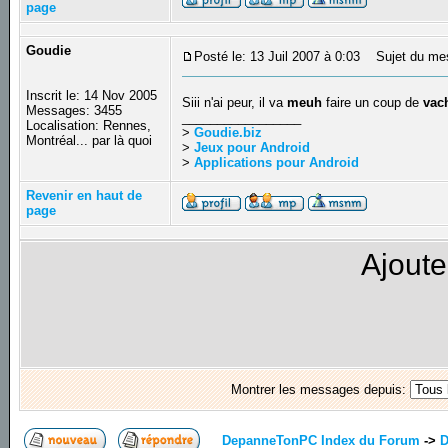
page
Goudie
Posté le: 13 Juil 2007 à 0:03
Sujet du me
Inscrit le: 14 Nov 2005
Siii n'ai peur, il va
meuh
faire un coup de
vac
Messages: 3455
_________________
Localisation: Rennes,
>
Goudie.biz
Montréal... par là quoi
>
Jeux pour Android
>
Applications pour Android
Revenir en haut de
page
Ajoute
Montrer les messages depuis:
DepanneTonPC Index du Forum
->
D