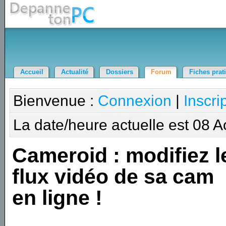
Accueil
Actualité
Dossiers
Forum
Fiches prat
Bienvenue :
Connexion
|
Inscri
La date/heure actuelle est 08 
Cameroid : modifiez l
flux vidéo de sa cam
en ligne !