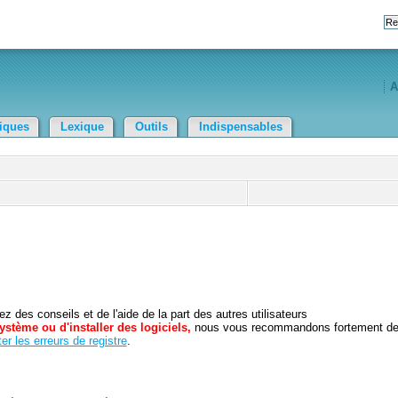
A
tiques
Lexique
Outils
Indispensables
 des conseils et de l'aide de la part des autres utilisateurs
ystème ou d'installer des logiciels,
nous vous recommandons fortement d
er les erreurs de registre
.