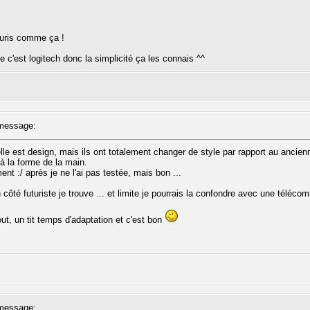
souris comme ça !
e c'est logitech donc la simplicité ça les connais ^^
message:
lle est design, mais ils ont totalement changer de style par rapport au ancien
 la forme de la main.
t :/ après je ne l'ai pas testée, mais bon ...
 côté futuriste je trouve ... et limite je pourrais la confondre avec une téléc
ut, un tit temps d'adaptation et c'est bon
message: