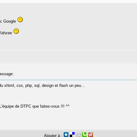
vec Google
e Yahzee
essage:
 du xhtml, css, php, sql, design et flash un peu...
L'équipe de DTPC que faites-vous !!! ^^
Ajouter à :