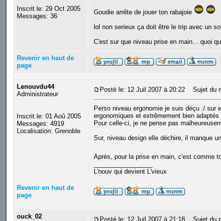
Inscrit le: 29 Oct 2005
Goudie arrête de jouer ton rabajoie
Messages: 36
lol non serieux ça doit être le trip avec un 
C'est sur que niveau prise en main... quoi qu
Revenir en haut de
page
Lenouvdu44
Posté le: 12 Juil 2007 à 20:22
Sujet du 
Administrateur
Perso niveau ergonomie je suis déçu :/ sur e
ergonomiques et extrêmement bien adaptés à
Inscrit le: 01 Aoû 2005
Pour celle-ci, je ne pense pas malheureusemen
Messages: 4919
Localisation: Grenoble
Sur, niveau design elle déchire, il manque un
Après, pour la prise en main, c'est comme to
_________________
L'nouv qui devient L'vieux
Revenir en haut de
page
ouck_02
Posté le: 12 Juil 2007 à 21:18
Sujet du 