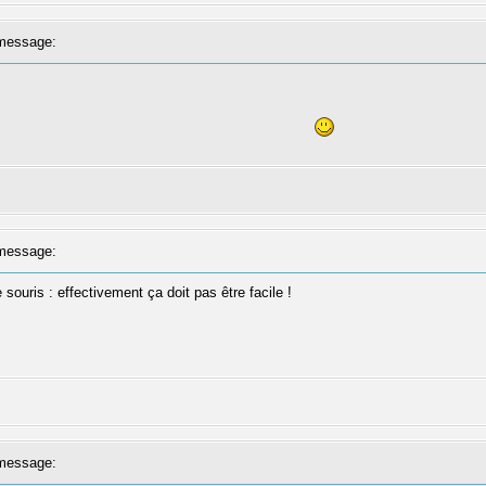
message:
message:
ouris : effectivement ça doit pas être facile !
message: