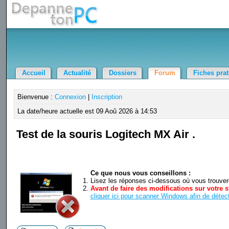
Accueil
Actualité
Dossiers
Forum
Fiches pra
Bienvenue :
Connexion
|
Inscription
La date/heure actuelle est 09 Aoû 2026 à 14:53
Test de la souris Logitech MX Air .
Ce que nous vous conseillons :
Lisez les réponses ci-dessous où vous trouverez
Avant de faire des modifications sur votre s
cliquer ici pour scanner Windows afin de détect