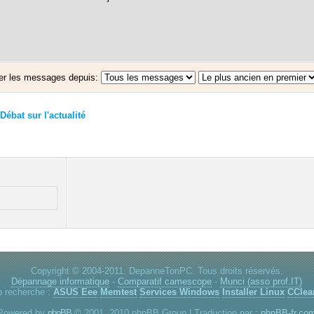
er les messages depuis:
Débat sur l'actualité
Copyright © 2004-2011. DepanneTonPC. Tous droits réservés.
Dépannage informatique
-
Comparatif camescope
-
Munci (asso prof.IT)
p recherche :
ASUS Eee
Memtest
Services Windows
Installer Linux
CClea
Powered by
phpBB
© 2001, 2010 phpBB Group | Traduction par :
phpBB-fr.co