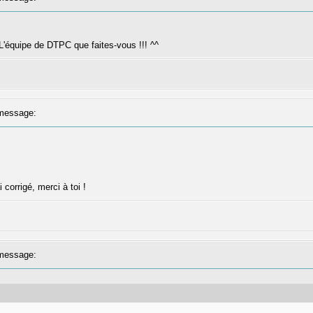
L'équipe de DTPC que faites-vous !!! ^^
message:
i corrigé, merci à toi !
message: