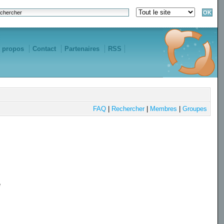
 propos
Contact
Partenaires
RSS
FAQ
|
Rechercher
|
Membres
|
Groupes
e