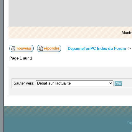
Montr
DepanneTonPC Index du Forum
->
Page
1
sur
1
Sauter vers:
To