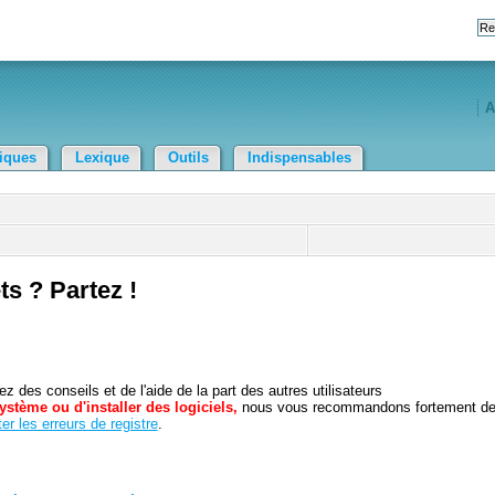
A
tiques
Lexique
Outils
Indispensables
ts ? Partez !
 des conseils et de l'aide de la part des autres utilisateurs
ystème ou d'installer des logiciels,
nous vous recommandons fortement d
er les erreurs de registre
.