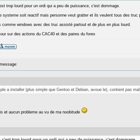
s c'est trop lourd pour un ordi qui a peu de puissance, c'est dommage.
 systeme soit reactif mais personne veut gratter et ils veulent tous des truc 
us comme windows avec des truc assisté partout et de plus en plus lourd.
our sur des actions du CAC40 et des paires du forex
message:
 a installer (plus simple que Gentoo et Debian, avoue le), contient pas mal de
 mois et aucun probleme au vu de ma noobitude
is
c'est trop lourd pour un ordi qui a peu de puissance, c'est dommage.