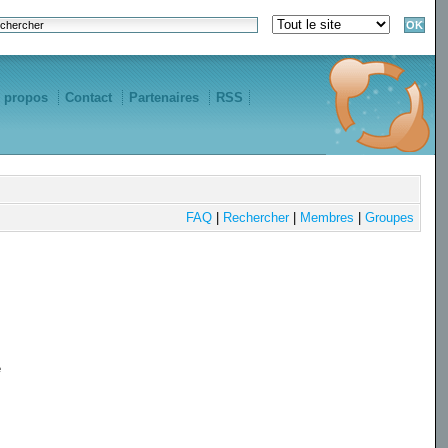
 propos
Contact
Partenaires
RSS
FAQ
|
Rechercher
|
Membres
|
Groupes
e