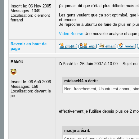
j'ai jamais dit que c'était plus difficile mai
Inscrit le: 06 Nov 2005
Messages: 1349
Les gens veulent que ça soit optimisé, que le
Localisation: clermont
et encore...
ferrand
Je reproche à ubuntu de faire de plus en pl
_________________
Vidéo Bourse
Une nouvelle analyse chaque j
Revenir en haut de
page
BAk0U
Posté le: 26 Juin 2007 à 10:09
Sujet du 
mickael44 a écrit:
Inscrit le: 06 Aoû 2006
Messages: 168
Non, franchement, Ubuntu est connu, simple
Localisation: devant le
pc
effectivement je l'utilise depuis plus de 2
madje a écrit:
j'ai jamais dit que c'était plus difficile ma