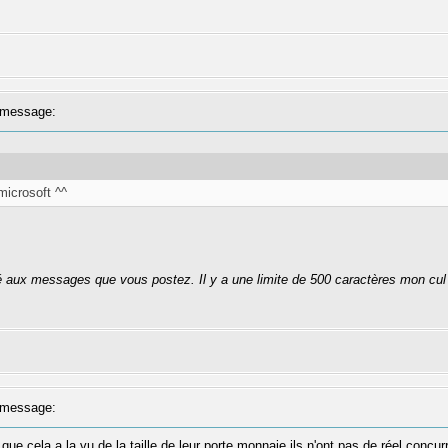
message:
microsoft ^^
té aux messages que vous postez. Il y a une limite de 500 caractères mon cul
message:
que cela a la vu de la taille de leur porte monnaie ils n'ont pas de réel concur