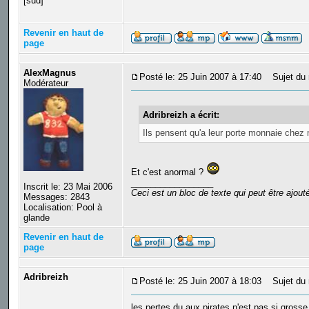
[sud]
Revenir en haut de
page
AlexMagnus
Posté le: 25 Juin 2007 à 17:40
Sujet du 
Modérateur
Adribreizh a écrit:
Ils pensent qu'a leur porte monnaie chez 
Et c'est anormal ?
_________________
Inscrit le: 23 Mai 2006
Ceci est un bloc de texte qui peut être ajou
Messages: 2843
Localisation: Pool à
glande
Revenir en haut de
page
Adribreizh
Posté le: 25 Juin 2007 à 18:03
Sujet du 
les pertes du aux pirates n'est pas si grosse 