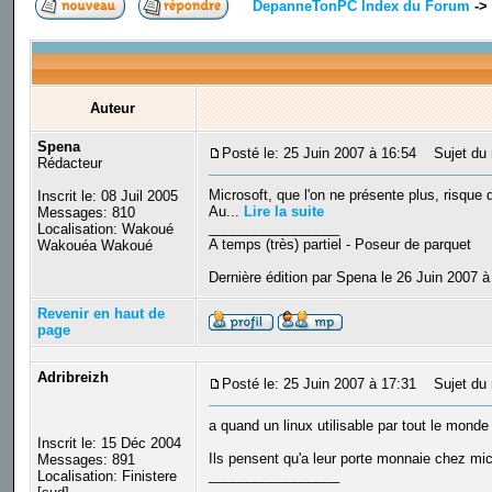
DepanneTonPC Index du Forum
->
Auteur
Spena
Posté le: 25 Juin 2007 à 16:54
Sujet du m
Rédacteur
Microsoft, que l'on ne présente plus, risque 
Inscrit le: 08 Juil 2005
Au...
Lire la suite
Messages: 810
_________________
Localisation: Wakoué
A temps (très) partiel - Poseur de parquet
Wakouéa Wakoué
Dernière édition par Spena le 26 Juin 2007 à
Revenir en haut de
page
Adribreizh
Posté le: 25 Juin 2007 à 17:31
Sujet du 
a quand un linux utilisable par tout le monde
Inscrit le: 15 Déc 2004
Ils pensent qu'a leur porte monnaie chez mic
Messages: 891
_________________
Localisation: Finistere