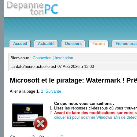
Accueil
Actualité
Dossiers
Forum
Fiches pra
Bienvenue :
Connexion
|
Inscription
La date/heure actuelle est 07 Aoû 2026 à 13:00
Microsoft et le piratage: Watermark ! Prê
Aller à la page
1
,
2
Suivante
Ce que nous vous conseillons :
Lisez les réponses ci-dessous où vous trouverez
Avant de faire des modifications sur votre s
cliquer ici pour scanner Windows afin de détect