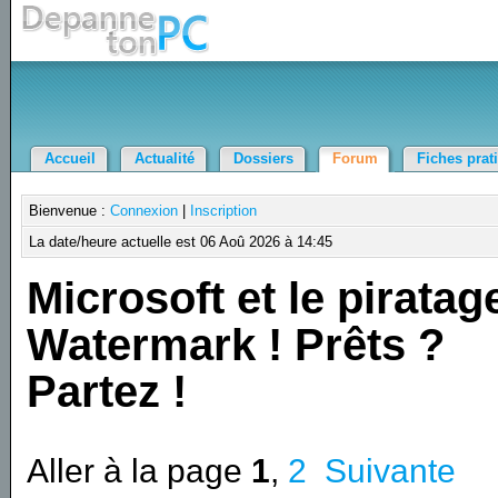
Accueil
Actualité
Dossiers
Forum
Fiches prat
Bienvenue :
Connexion
|
Inscription
La date/heure actuelle est 06 Aoû 2026 à 14:45
Microsoft et le piratag
Watermark ! Prêts ?
Partez !
Aller à la page
1
,
2
Suivante