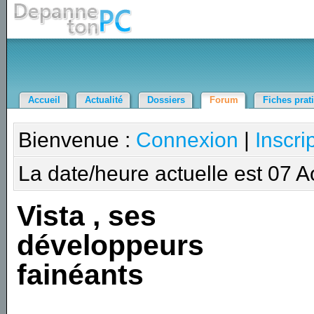
Accueil
Actualité
Dossiers
Forum
Fiches prat
Bienvenue :
Connexion
|
Inscri
La date/heure actuelle est 07 
Vista , ses
développeurs
fainéants