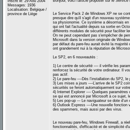
Bonjour, voici l'article proposer sur le Service
Inscrit le: 29 Aoû 2004
Messages: 1936
Localisation: Belgique /
Le Service Pack 2 de Windows XP ne se cont
province de Liège
presque dire qu'il s'agit d'un nouveau systèm
sa physionomie. Ce système a désormais en eff
qui ont fait l'actualité depuis sa sortie en Oct
différents modules de sécurité pour faciliter leu
On ne peut cependant pas s'empêcher de pense
Microsoft dans la version originale de Window
par défaut du pare-feu aurait évité la major
ont grandement nui à la réputation de Microsoft
Le SP2, en 6 nouveautés :
1) Le centre de sécurité ---- il vérifie les par
renforcez la sécurité de votre ordinateur. Il v
pas actif.
2) Le pare-feu ----Dès l’installation du SP2, l
3) Les mises a jours ----L’arrive de le SP2 c
sécurités se feront automatiquement sur votr
4) Internet Explorer ---- Quelques paramètres
se qui est annoncé par Microsoft à ce sujet,
5) Les pop-up --- Le naviguateur se dote d’un o
6) Outlook Express ----Une nouvelle fonction 
des spammers, mais aussi par des virus.
Le nouveau pare-feu, Windows Firewall, a rée
fonctionnalités, d'efficacité et de simplicité d