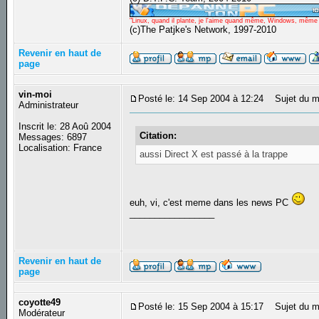
"Linux, quand il plante, je l'aime quand même, Windows, même qu
(c)The Patjke's Network, 1997-2010
Revenir en haut de
page
vin-moi
Posté le: 14 Sep 2004 à 12:24
Sujet du m
Administrateur
Inscrit le: 28 Aoû 2004
Citation:
Messages: 6897
Localisation: France
aussi Direct X est passé à la trappe
euh, vi, c'est meme dans les news PC
_________________
Revenir en haut de
page
coyotte49
Posté le: 15 Sep 2004 à 15:17
Sujet du m
Modérateur