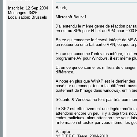
Beurk,
Inscrit le: 12 Sep 2004
Messages: 3426
Microsoft Beurk !
Localisation: Brussels
J'ai entendu le même genre de réaction par ra
en est au SP5 pour NT et au SP4 pour 2000 ET 
En ce qui concerne le firewall intégré de MSWX
un routeur ou si tu fait partie VPN, ou que tu pa
En ce qui concerne l'anti-virus intégré, c'est
programme AV pour Windows, il est même plus
Et en ce qui concerne les milliers de changem
différence...
A noter en plus que WinXP est le dernier des 
basé sur un concept tout à fait différent, aus
traitement de l'image dans windows), enfin bre
Sécurité & Windows ne font pas très bon mén
Le SP2 est effectivement une légère améliora
attendons encore un peu, il y a déja trois nou
codes maliciuex, alors attention : ne vous lai
l'information et testez par vous-même, les goût
_________________
Patojiku
(c) D.T.P.C. Team, 2004-2010