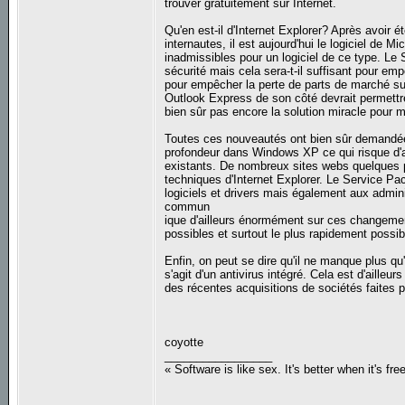
trouver gratuitement sur Internet.
Qu'en est-il d'Internet Explorer? Après avoir 
internautes, il est aujourd'hui le logiciel de 
inadmissibles pour un logiciel de ce type. L
sécurité mais cela sera-t-il suffisant pour em
pour empêcher la perte de parts de marché sur
Outlook Express de son côté devrait permettre 
bien sûr pas encore la solution miracle pour
Toutes ces nouveautés ont bien sûr demandées
profondeur dans Windows XP ce qui risque d'av
existants. De nombreux sites webs quelques p
techniques d'Internet Explorer. Le Service Pa
logiciels et drivers mais également aux admini
commun
ique d'ailleurs énormément sur ces changement
possibles et surtout le plus rapidement possib
Enfin, on peut se dire qu'il ne manque plus qu
s'agit d'un antivirus intégré. Cela est d'aille
des récentes acquisitions de sociétés faites p
coyotte
_________________
« Software is like sex. It's better when it's fre