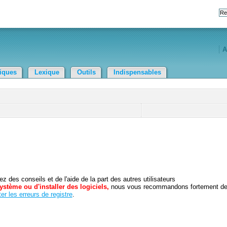
A
tiques
Lexique
Outils
Indispensables
 des conseils et de l'aide de la part des autres utilisateurs
ystème ou d'installer des logiciels,
nous vous recommandons fortement d
er les erreurs de registre
.