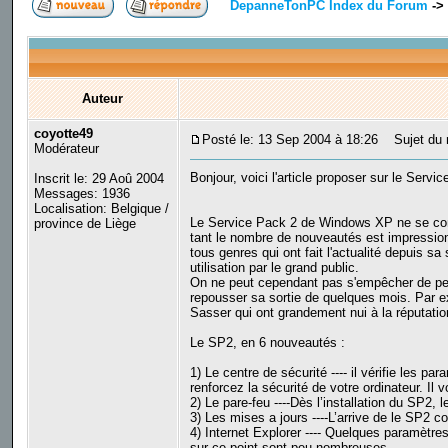
DepanneTonPC Index du Forum
->
Auteur
coyotte49
Posté le: 13 Sep 2004 à 18:26
Sujet du 
Modérateur
Bonjour, voici l'article proposer sur le Servic
Inscrit le: 29 Aoû 2004
Messages: 1936
Localisation: Belgique /
Le Service Pack 2 de Windows XP ne se cont
province de Liège
tant le nombre de nouveautés est impression
tous genres qui ont fait l'actualité depuis sa
utilisation par le grand public.
On ne peut cependant pas s'empêcher de pens
repousser sa sortie de quelques mois. Par e
Sasser qui ont grandement nui à la réputation
Le SP2, en 6 nouveautés :
1) Le centre de sécurité ---- il vérifie les p
renforcez la sécurité de votre ordinateur. Il 
2) Le pare-feu ----Dès l’installation du SP2, 
3) Les mises a jours ----L’arrive de le SP2
4) Internet Explorer ---- Quelques paramètre
sur ce point sont peu nombreuses.