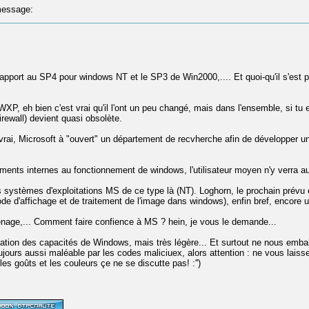
essage:
rapport au SP4 pour windows NT et le SP3 de Win2000,.... Et quoi-qu'il s'est
XP, eh bien c'est vrai qu'il l'ont un peu changé, mais dans l'ensemble, si tu es
 firewall) devient quasi obsolète.
est vrai, Microsoft à "ouvert" un département de recvherche afin de développ
ments internes au fonctionnement de windows, l'utilisateur moyen n'y verra au
 systèmes d'exploitations MS de ce type là (NT). Loghorn, le prochain prévu es
de d'affichage et de traitement de l'image dans windows), enfin bref, encore u
nage,... Comment faire confience à MS ? hein, je vous le demande...
tion des capacités de Windows, mais très légère... Et surtout ne nous emballo
jours aussi maléable par les codes maliciuex, alors attention : ne vous laisse
es goûts et les couleurs çe ne se discutte pas! :'')