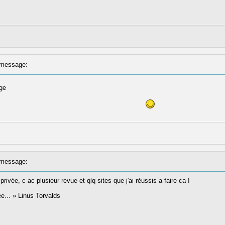
message:
ge
message:
rivée, c ac plusieur revue et qlq sites que j'ai réussis a faire ca !
ree... » Linus Torvalds