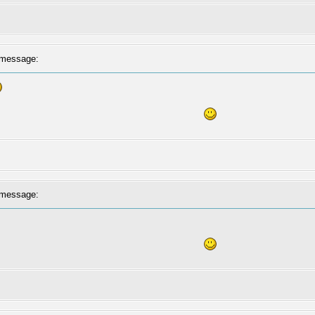
message:
message: