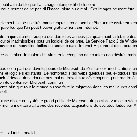
outil afin de bloquer l’affichage intempestif de fenêtre IE
 vous permet de ne pas dl l’image jointe au e-mail. Ces images peuvent être 
lement laissé une très bonne impression et semble être une réussite en terme de 
are-feu que l'on peut trouver gratuitement sur Internet.
été majoritairement adopté ces dernières années par quasiment la totalité des in
curité inadmissibles pour un logiciel de ce type. Le Service Pack 2 de Wind
couverte de nouvelles failles de sécurité dans Internet Explorer et donc pour 
 de limiter l'intrusion des virus et la réception de courriers non désirés mais
es de la part des développeurs de Microsoft de réaliser des modifications e
ions et logiciels existants. De nombreux sites webs quelques peu exotiques ris
ack 2 devrait donc donner pas mal de travail aux développeurs pour mettre à j
tion de ce dernier. Microsoft commun
ts afin que tout le monde puisse faire la migration dans les meilleures condi
soft.
'une chose au système grand public de Microsoft du point de vue de la sécurité, 
 même inévitable à la vue des récentes acquisitions de sociétés faites par Mi
ree... » Linus Torvalds