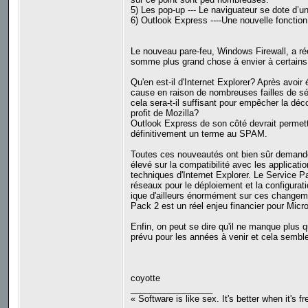
5) Les pop-up --- Le naviguateur se dote d’un 
6) Outlook Express ----Une nouvelle fonction
Le nouveau pare-feu, Windows Firewall, a réel
somme plus grand chose à envier à certains p
Qu'en est-il d'Internet Explorer? Après avoir 
cause en raison de nombreuses failles de sé
cela sera-t-il suffisant pour empêcher la dé
profit de Mozilla?
Outlook Express de son côté devrait permettre
définitivement un terme au SPAM.
Toutes ces nouveautés ont bien sûr demandé
élevé sur la compatibilité avec les applicat
techniques d'Internet Explorer. Le Service P
réseaux pour le déploiement et la configura
ique d'ailleurs énormément sur ces changemen
Pack 2 est un réel enjeu financier pour Micro
Enfin, on peut se dire qu'il ne manque plus qu
prévu pour les années à venir et cela semble
coyotte
_________________
« Software is like sex. It's better when it's f