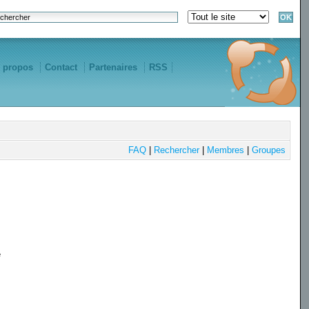
 propos
Contact
Partenaires
RSS
FAQ
|
Rechercher
|
Membres
|
Groupes
e