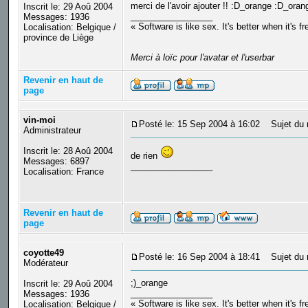
merci de l'avoir ajouter !! :D_orange :D_or
Inscrit le: 29 Aoû 2004
_________________
Messages: 1936
« Software is like sex. It's better when it's f
Localisation: Belgique /
province de Liège
Merci à loïc pour l'avatar et l'userbar
Revenir en haut de
page
vin-moi
Posté le: 15 Sep 2004 à 16:02
Sujet du 
Administrateur
Inscrit le: 28 Aoû 2004
de rien
Messages: 6897
_________________
Localisation: France
Revenir en haut de
page
coyotte49
Posté le: 16 Sep 2004 à 18:41
Sujet du 
Modérateur
;)_orange
Inscrit le: 29 Aoû 2004
_________________
Messages: 1936
« Software is like sex. It's better when it's f
Localisation: Belgique /