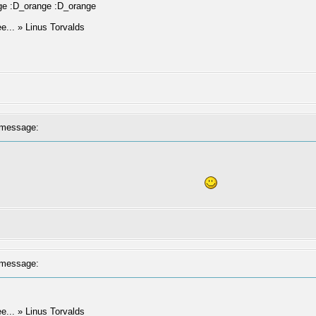
ange :D_orange :D_orange
ree... » Linus Torvalds
message:
message:
ree... » Linus Torvalds