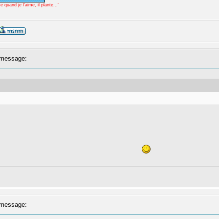
uand je l'aime, il plante..."
message:
message: