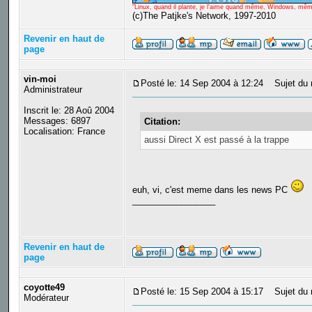
"Linux, quand il plante, je l'aime quand même, Windows, même q
(c)The Patjke's Network, 1997-2010
Revenir en haut de
page
vin-moi
Posté le: 14 Sep 2004 à 12:24
Sujet du 
Administrateur
Inscrit le: 28 Aoû 2004
Messages: 6897
Citation:
Localisation: France
aussi Direct X est passé à la trappe
euh, vi, c'est meme dans les news PC
_________________
Revenir en haut de
page
coyotte49
Posté le: 15 Sep 2004 à 15:17
Sujet du 
Modérateur