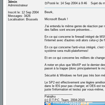
3dmin
Posté le: 14 Sep 2004 à 9:46
Sujet du m
Administrateur
Beurk,
Inscrit le: 12 Sep 2004
Messages: 3426
Microsoft Beurk !
Localisation: Brussels
J'ai entendu le même genre de réaction par 
des failles sont encore présentes...
En ce qui concerne le firewall intégré de MSW
l'internet avec d'autres ordi alors celui-çi (le
En ce qui concerne l'anti-virus intégré, c'
système sera multi-plateformes!
Et en ce qui concerne les milliers de change
A noter en plus que WinXP est le dernier des
passé à la trappe (donc principalement le mo
Sécurité & Windows ne font pas très bon mé
Le SP2 est effectivement une légère améliora
dans le IE6 pour pas changer, et OE6 est tou
juste l'information et testez par vous-même, l
_________________
Patojiku
(c) D.T.P.C. Team, 2004-2010