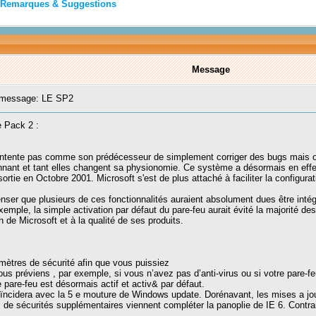
Remarques & Suggestions
Message
message: LE SP2
e Pack 2 :
ente pas comme son prédécesseur de simplement corriger des bugs mais on pou
nant et tant elles changent sa physionomie. Ce système a désormais en effet 
 sortie en Octobre 2001. Microsoft s'est de plus attaché à faciliter la configurat
er que plusieurs de ces fonctionnalités auraient absolument dues être intég
xemple, la simple activation par défaut du pare-feu aurait évité la majorité
 de Microsoft et à la qualité de ses produits.
aramètres de sécurité afin que vous puissiez
vous préviens , par exemple, si vous n’avez pas d’anti-virus ou si votre pare-fe
le pare-feu est désormais actif et activ& par défaut.
 coïncidera avec la 5 e mouture de Windows update. Dorénavant, les mises a j
s de sécurités supplémentaires viennent compléter la panoplie de IE 6. Contr