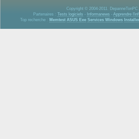
Copyright © 2004-2011. DepanneTonPC. 
Partenaires :
Tests logiciels
-
Informanews
-
Apprendre l'in
Top recherche :
Memtest
ASUS Eee
Services Windows
Installe