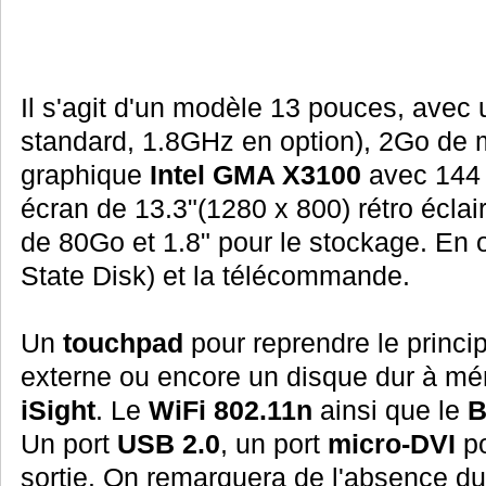
Il s'agit d'un modèle 13 pouces, avec
standard, 1.8GHz en option), 2Go de 
graphique
Intel GMA X3100
avec 144 
écran de 13.3"(1280 x 800) rétro éclai
de 80Go et 1.8" pour le stockage. En 
State Disk) et la télécommande.
Un
touchpad
pour reprendre le princi
externe ou encore un disque dur à mé
iSight
. Le
WiFi 802.11n
ainsi que le
B
Un port
USB 2.0
, un port
micro-DVI
po
sortie. On remarquera de l'absence du