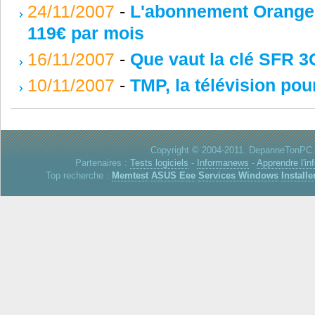
24/11/2007
-
L'abonnement Orange 
119€ par mois
16/11/2007
-
Que vaut la clé SFR 3
10/11/2007
-
TMP, la télévision po
Copyright © 2004-2011. DepanneTonPC. 
Partenaires :
Tests logiciels
-
Informanews
-
Apprendre l'in
Top recherche :
Memtest
ASUS Eee
Services Windows
Installe