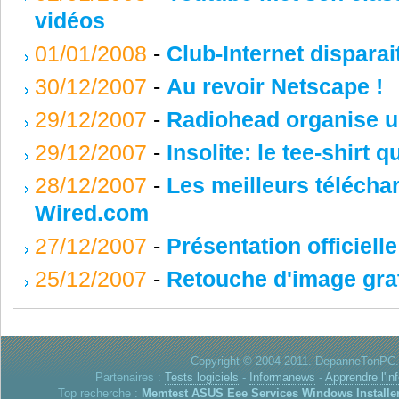
vidéos
01/01/2008
-
Club-Internet disparai
30/12/2007
-
Au revoir Netscape !
29/12/2007
-
Radiohead organise u
29/12/2007
-
Insolite: le tee-shirt q
28/12/2007
-
Les meilleurs téléch
Wired.com
27/12/2007
-
Présentation officiel
25/12/2007
-
Retouche d'image gratu
Copyright © 2004-2011. DepanneTonPC. 
Partenaires :
Tests logiciels
-
Informanews
-
Apprendre l'in
Top recherche :
Memtest
ASUS Eee
Services Windows
Installe