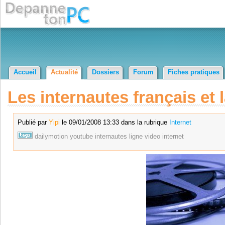
Accueil
Actualité
Dossiers
Forum
Fiches pratiques
Les internautes français et 
Publié par
Yipi
le 09/01/2008 13:33 dans la rubrique
Internet
dailymotion
youtube
internautes
ligne
video
internet