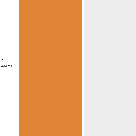
un
cape v7