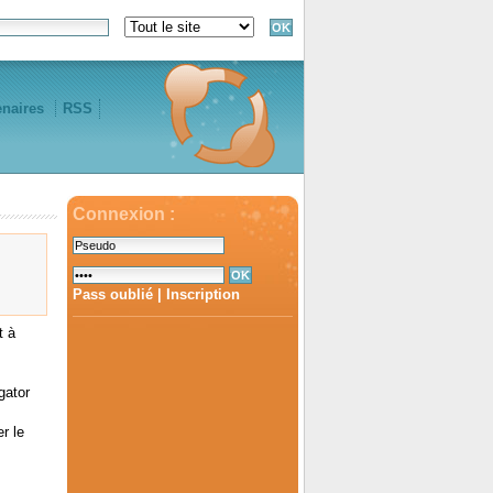
enaires
RSS
Connexion :
Pass oublié
|
Inscription
t à
gator
r le