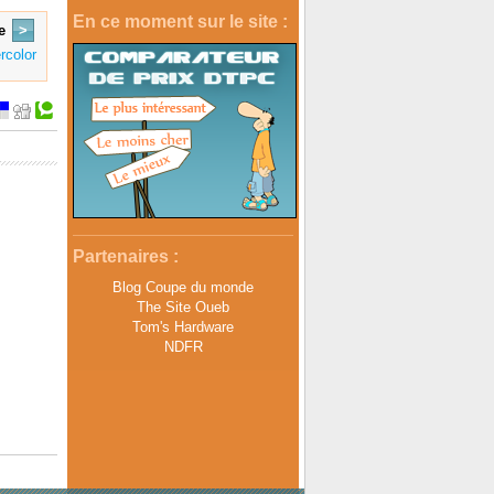
En ce moment sur le site :
e
>
rcolor
Partenaires :
Blog Coupe du monde
The Site Oueb
Tom's Hardware
NDFR