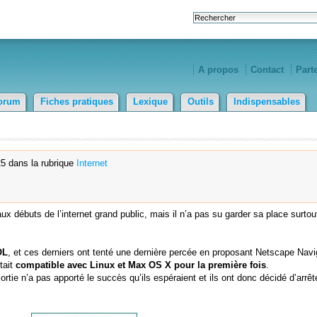
A propos
Contact
Part
orum
Fiches pratiques
Lexique
Outils
Indispensables
5 dans la rubrique
Internet
ux débuts de l’internet grand public, mais il n’a pas su garder sa place surtou
OL
, et ces derniers ont tenté une dernière percée en proposant Netscape Navi
tait
compatible avec Linux et Max OS X pour la première fois
.
ie n’a pas apporté le succès qu’ils espéraient et ils ont donc décidé d’arrête