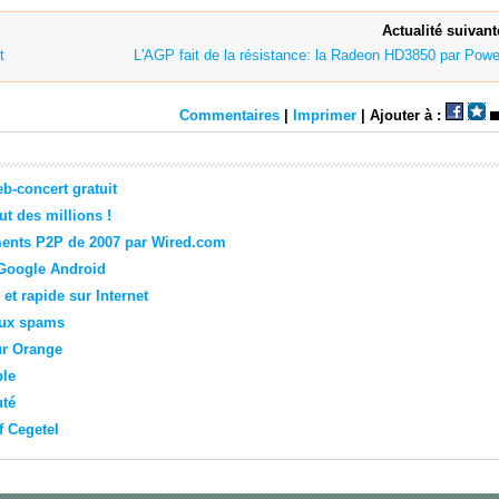
Actualité suivant
t
L'AGP fait de la résistance: la Radeon HD3850 par Powe
Commentaires
|
Imprimer
| Ajouter à :
b-concert gratuit
aut des millions !
ments P2P de 2007 par Wired.com
e Google Android
et rapide sur Internet
aux spams
ur Orange
ble
uté
f Cegetel