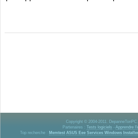
Copyright © 2004-2011. DepanneTonPC. 
Partenaires :
Tests logiciels
-
Apprendre l'
Top recherche :
Memtest
ASUS Eee
Services Windows
Installe