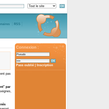
enaires
RSS
Connexion :
Pass oublié
|
Inscription
ient pas
nt" par
seignes,
nnés
 seront