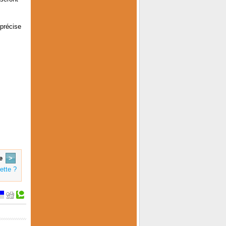
précise
e
>
ette ?