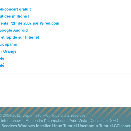
b-concert gratuit
aut des millions !
ments P2P de 2007 par Wired.com
e Google Android
et rapide sur Internet
aux spams
ur Orange
ble
uté
© 2004-2011. DepanneTonPC. Tous droits réservés.
-
Informanews
-
Apprendre l'informatique
-
Aide Vista
-
Consultant SEO
e
Services Windows
Installer Linux
Tutoriel Unetbootin
Tutoriel CCleaner