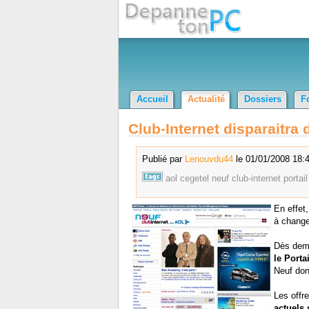
Accueil
Actualité
Dossiers
F
Club-Internet disparaitra
Publié par
Lenouvdu44
le 01/01/2008 18:4
aol
cegetel
neuf
club-internet
portail
En effet
à changer
Dès dema
le Porta
Neuf don
Les offr
actuels 