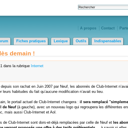
A propos
Contact
Part
orum
Fiches pratiques
Lexique
Outils
Indispensables
 dès demain !
1 dans la rubrique
Internet
, depuis son rachat en Juin 2007 par Neuf, les abonnés de Club-Internet n’ava
 leurs habitudes du fait qu’aucune modification n’avait eu lieu.
in, le portail actuel de Club-Internet changera :
il sera remplacé "simpleme
il de Neuf
(à gauche), avec un nouveau logo qui regroupera les différentes en
c, mais aussi Club-Internet et Aol.
es de Club-Internet sont dors-et-déjà remplacées par celle de Neuf et
les abo
se verront proposés une offre à des tarifs préférentiels
... à savoir si elles