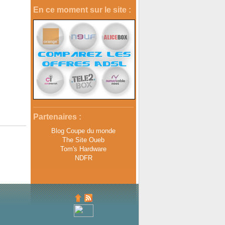
En ce moment sur le site :
Partenaires :
Blog Coupe du monde
The Site Oueb
Tom's Hardware
NDFR