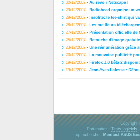
30/12/2007
-
Au revoir Netscape !
29/12/2007
-
Radiohead organise un we
29/12/2007
-
Insolite: le tee-shirt qui v
28/12/2007
-
Les meilleurs télécharge
27/12/2007
-
Présentation officielle d
25/12/2007
-
Retouche d'image gratuite 
23/12/2007
-
Une rémunération grâce 
20/12/2007
-
La mauvaise publicité po
19/12/2007
-
Firefox 3.0 bêta 2 disponi
19/12/2007
-
Jean-Yves Lafesse : Débo
Copyright 
Partenaires :
Tests logiciels
Top recherche :
Memtest
ASUS Ee