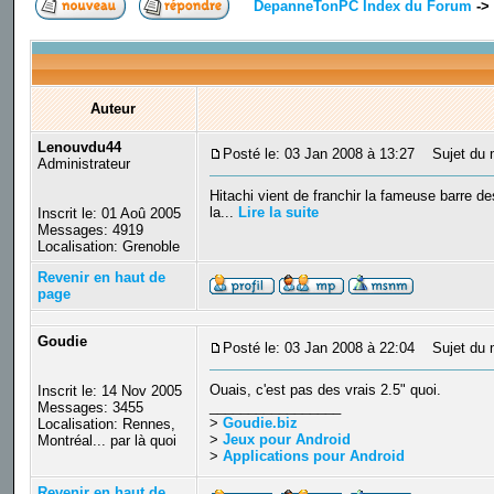
DepanneTonPC Index du Forum
->
Auteur
Lenouvdu44
Posté le: 03 Jan 2008 à 13:27
Sujet du me
Administrateur
Hitachi vient de franchir la fameuse barre d
la...
Lire la suite
Inscrit le: 01 Aoû 2005
Messages: 4919
Localisation: Grenoble
Revenir en haut de
page
Goudie
Posté le: 03 Jan 2008 à 22:04
Sujet du 
Ouais, c'est pas des vrais 2.5" quoi.
Inscrit le: 14 Nov 2005
_________________
Messages: 3455
>
Goudie.biz
Localisation: Rennes,
>
Jeux pour Android
Montréal... par là quoi
>
Applications pour Android
Revenir en haut de