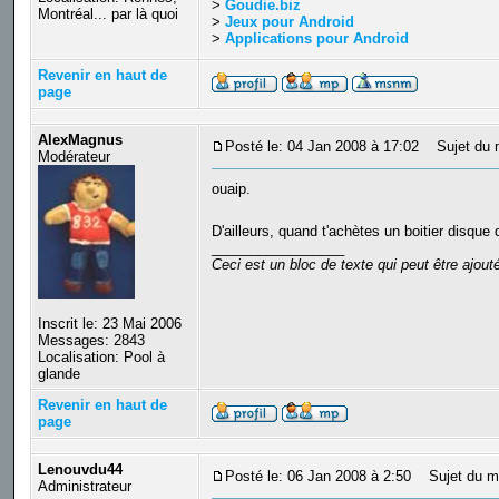
>
Goudie.biz
Montréal... par là quoi
>
Jeux pour Android
>
Applications pour Android
Revenir en haut de
page
AlexMagnus
Posté le: 04 Jan 2008 à 17:02
Sujet du 
Modérateur
ouaip.
D'ailleurs, quand t'achètes un boitier disque
_________________
Ceci est un bloc de texte qui peut être ajou
Inscrit le: 23 Mai 2006
Messages: 2843
Localisation: Pool à
glande
Revenir en haut de
page
Lenouvdu44
Posté le: 06 Jan 2008 à 2:50
Sujet du m
Administrateur