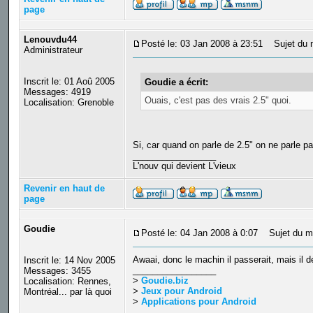
page
Lenouvdu44
Posté le: 03 Jan 2008 à 23:51
Sujet du 
Administrateur
Inscrit le: 01 Aoû 2005
Goudie a écrit:
Messages: 4919
Ouais, c'est pas des vrais 2.5" quoi.
Localisation: Grenoble
Si, car quand on parle de 2.5" on ne parle pa
_________________
L'nouv qui devient L'vieux
Revenir en haut de
page
Goudie
Posté le: 04 Jan 2008 à 0:07
Sujet du m
Awaai, donc le machin il passerait, mais il d
Inscrit le: 14 Nov 2005
_________________
Messages: 3455
>
Goudie.biz
Localisation: Rennes,
>
Jeux pour Android
Montréal... par là quoi
>
Applications pour Android