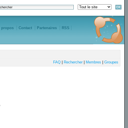
 propos
Contact
Partenaires
RSS
FAQ
|
Rechercher
|
Membres
|
Groupes
e