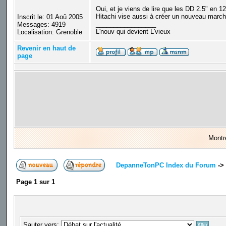
Oui, et je viens de lire que les DD 2.5" en 
Hitachi vise aussi à créer un nouveau march
Inscrit le: 01 Aoû 2005
_________________
Messages: 4919
L'nouv qui devient L'vieux
Localisation: Grenoble
Revenir en haut de
page
Montr
DepanneTonPC Index du Forum
->
Page
1
sur
1
Sauter vers: