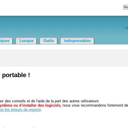
A
tiques
Lexique
Outils
Indispensables
 portable !
 des conseils et de l'aide de la part des autres utilisateurs
ystème ou d'installer des logiciels,
nous vous recommandons fortement d
er les erreurs de registre
.