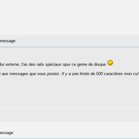
message:
 dur externe, t'as des rails spéciaux opur ce genre de disque
té aux messages que vous postez. Il y a une limite de 500 caractères mon cul
essage: