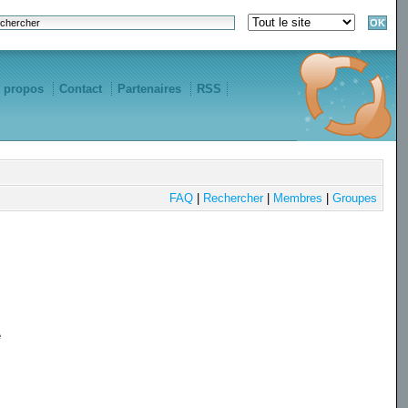
 propos
Contact
Partenaires
RSS
FAQ
|
Rechercher
|
Membres
|
Groupes
e