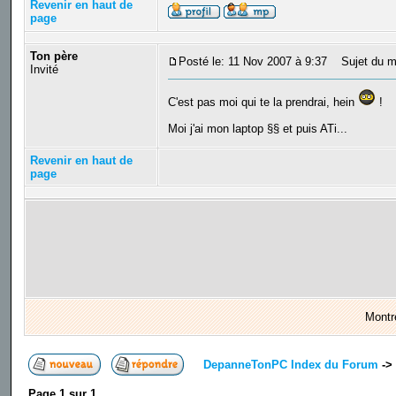
Revenir en haut de
page
Ton père
Posté le: 11 Nov 2007 à 9:37
Sujet du m
Invité
C'est pas moi qui te la prendrai, hein
!
Moi j'ai mon laptop §§ et puis ATi...
Revenir en haut de
page
Montr
DepanneTonPC Index du Forum
->
Page
1
sur
1