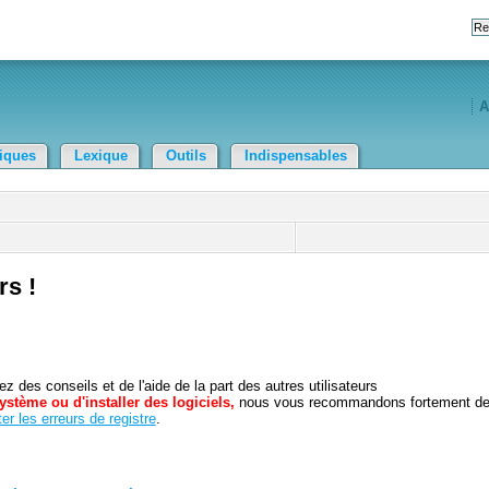
A
tiques
Lexique
Outils
Indispensables
rs !
 des conseils et de l'aide de la part des autres utilisateurs
ystème ou d'installer des logiciels,
nous vous recommandons fortement d
er les erreurs de registre
.