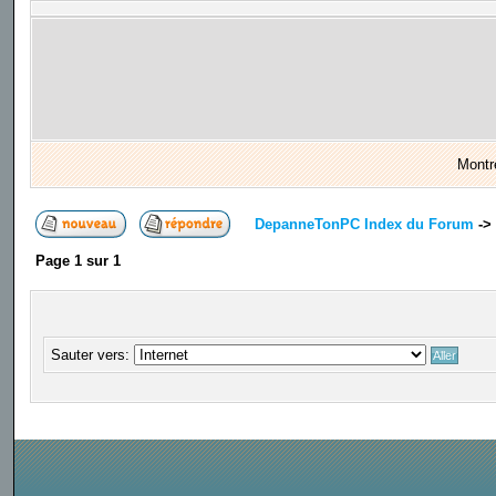
Montr
DepanneTonPC Index du Forum
->
Page
1
sur
1
Sauter vers: