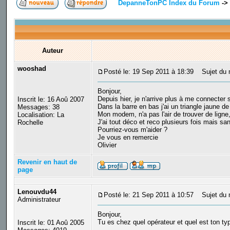
DepanneTonPC Index du Forum
->
Auteur
wooshad
Posté le: 19 Sep 2011 à 18:39
Sujet du m
Bonjour,
Depuis hier, je n'arrive plus à me connecter s
Inscrit le: 16 Aoû 2007
Dans la barre en bas j'ai un triangle jaune 
Messages: 38
Mon modem, n'a pas l'air de trouver de ligne, 
Localisation: La
J'ai tout déco et reco plusieurs fois mais s
Rochelle
Pourriez-vous m'aider ?
Je vous en remercie
Olivier
Revenir en haut de
page
Lenouvdu44
Posté le: 21 Sep 2011 à 10:57
Sujet du 
Administrateur
Bonjour,
Tu es chez quel opérateur et quel est ton typ
Inscrit le: 01 Aoû 2005
_________________