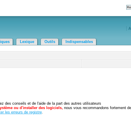
A
tiques
Lexique
Outils
Indispensables
 des conseils et de l'aide de la part des autres utilisateurs
ystème ou d'installer des logiciels,
nous vous recommandons fortement d
er les erreurs de registre
.