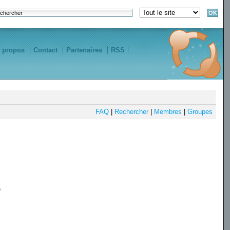
 propos
Contact
Partenaires
RSS
FAQ
|
Rechercher
|
Membres
|
Groupes
e