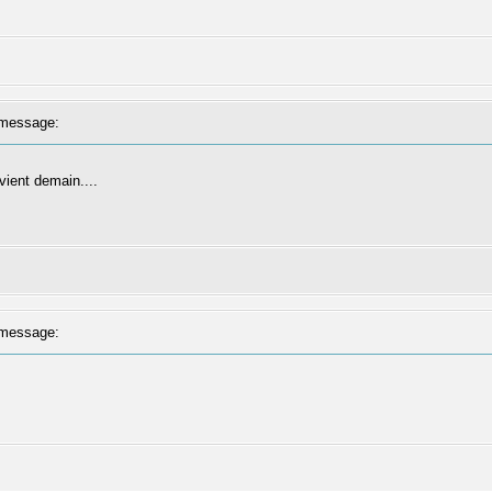
message:
vient demain....
message: