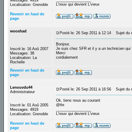
Messages: 4919
L'nouv qui devient L'vieux
Localisation: Grenoble
Revenir en haut de
page
wooshad
Posté le: 26 Sep 2011 à 12:14
Sujet du 
Bonjour,
Je suis chez SFR et il y a un technicien qui 
Inscrit le: 16 Aoû 2007
Merci
Messages: 38
cordialement
Localisation: La
Rochelle
Revenir en haut de
page
Lenouvdu44
Posté le: 26 Sep 2011 à 16:56
Sujet du 
Administrateur
Ok, tiens nous au courant
@tte
Inscrit le: 01 Aoû 2005
_________________
Messages: 4919
L'nouv qui devient L'vieux
Localisation: Grenoble
Revenir en haut de
page