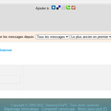
Ajouter à :
er les messages depuis:
Internet
Copyright © 2004-2011. DepanneTonPC. Tous droits réservés.
Dépannage informatique
-
Comparatif camescope
-
Munci (asso prof.IT)