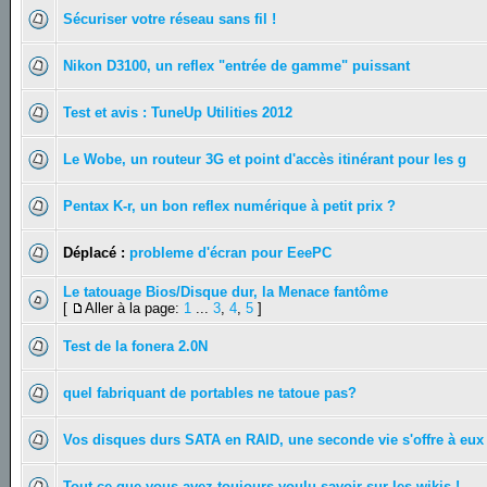
Sécuriser votre réseau sans fil !
Nikon D3100, un reflex "entrée de gamme" puissant
Test et avis : TuneUp Utilities 2012
Le Wobe, un routeur 3G et point d'accès itinérant pour les g
Pentax K-r, un bon reflex numérique à petit prix ?
Déplacé :
probleme d'écran pour EeePC
Le tatouage Bios/Disque dur, la Menace fantôme
[
Aller à la page:
1
...
3
,
4
,
5
]
Test de la fonera 2.0N
quel fabriquant de portables ne tatoue pas?
Vos disques durs SATA en RAID, une seconde vie s'offre à eux
Tout ce que vous avez toujours voulu savoir sur les wikis !