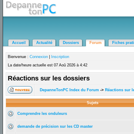
Accueil
Actualité
Dossiers
Forum
Fiches prat
Bienvenue :
Connexion
|
Inscription
La date/heure actuelle est 07 Aoû 2026 à 4:42
Réactions sur les dossiers
DepanneTonPC Index du Forum
->
Réactions sur l
Sujets
Comprendre les onduleurs
demande de précision sur les CD master