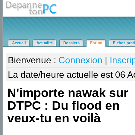
Accueil
Actualité
Dossiers
Forum
Fiches prat
Bienvenue :
Connexion
|
Inscri
La date/heure actuelle est 06 
N'importe nawak sur
DTPC : Du flood en
veux-tu en voilà