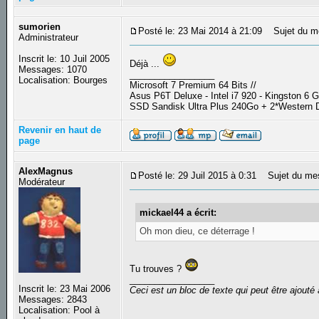
sumorien
Posté le: 23 Mai 2014 à 21:09
Sujet du m
Administrateur
Inscrit le: 10 Juil 2005
Déjà ...
Messages: 1070
_________________
Localisation: Bourges
Microsoft 7 Premium 64 Bits //
Asus P6T Deluxe - Intel i7 920 - Kingston 6
SSD Sandisk Ultra Plus 240Go + 2*Western D
Revenir en haut de
page
AlexMagnus
Posté le: 29 Juil 2015 à 0:31
Sujet du me
Modérateur
mickael44 a écrit:
Oh mon dieu, ce déterrage !
Tu trouves ?
_________________
Inscrit le: 23 Mai 2006
Ceci est un bloc de texte qui peut être ajout
Messages: 2843
Localisation: Pool à