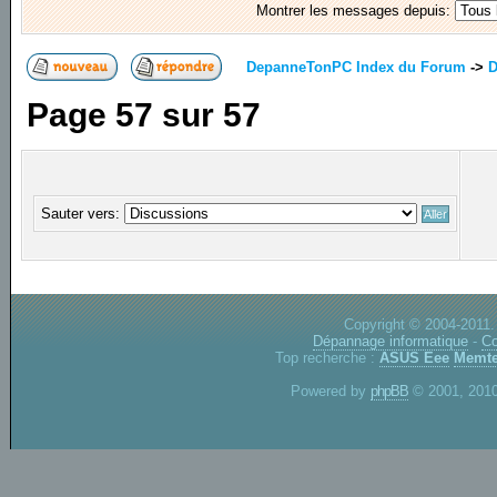
Montrer les messages depuis:
DepanneTonPC Index du Forum
->
D
Page
57
sur
57
Sauter vers:
Copyright © 2004-2011.
Dépannage informatique
-
Co
Top recherche :
ASUS Eee
Memte
Powered by
phpBB
© 2001, 2010