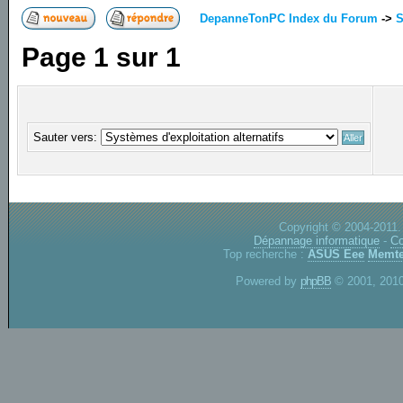
DepanneTonPC Index du Forum
->
S
Page
1
sur
1
Sauter vers:
Copyright © 2004-2011.
Dépannage informatique
-
Co
Top recherche :
ASUS Eee
Memte
Powered by
phpBB
© 2001, 2010