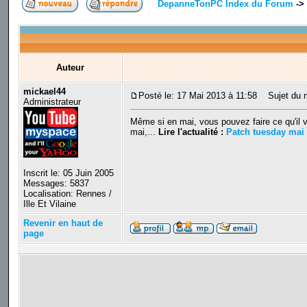
DepanneTonPC Index du Forum
->
Auteur
mickael44
Posté le: 17 Mai 2013 à 11:58
Sujet du me
Administrateur
Même si en mai, vous pouvez faire ce qu'il v
mai,...
Lire l'actualité :
Patch tuesday mai 2
Inscrit le: 05 Juin 2005
Messages: 5837
Localisation: Rennes /
Ille Et Vilaine
Revenir en haut de
page