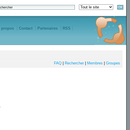
 propos
Contact
Partenaires
RSS
FAQ
|
Rechercher
|
Membres
|
Groupes
e