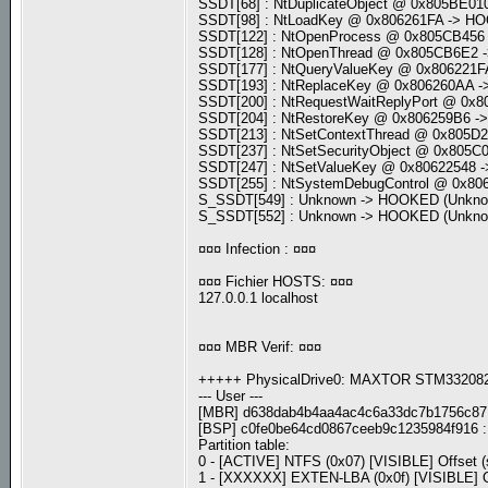
SSDT[68] : NtDuplicateObject @ 0x805BE
SSDT[98] : NtLoadKey @ 0x806261FA -> 
SSDT[122] : NtOpenProcess @ 0x805CB45
SSDT[128] : NtOpenThread @ 0x805CB6E2
SSDT[177] : NtQueryValueKey @ 0x806221
SSDT[193] : NtReplaceKey @ 0x806260AA
SSDT[200] : NtRequestWaitReplyPort @ 0
SSDT[204] : NtRestoreKey @ 0x806259B6 
SSDT[213] : NtSetContextThread @ 0x805
SSDT[237] : NtSetSecurityObject @ 0x80
SSDT[247] : NtSetValueKey @ 0x80622548
SSDT[255] : NtSystemDebugControl @ 0x8
S_SSDT[549] : Unknown -> HOOKED (Unkn
S_SSDT[552] : Unknown -> HOOKED (Unkn
¤¤¤ Infection : ¤¤¤
¤¤¤ Fichier HOSTS: ¤¤¤
127.0.0.1 localhost
¤¤¤ MBR Verif: ¤¤¤
+++++ PhysicalDrive0: MAXTOR STM3320
--- User ---
[MBR] d638dab4b4aa4ac4c6a33dc7b1756c87
[BSP] c0fe0be64cd0867ceeb9c1235984f916
Partition table:
0 - [ACTIVE] NTFS (0x07) [VISIBLE] Offset (
1 - [XXXXXX] EXTEN-LBA (0x0f) [VISIBLE] Of