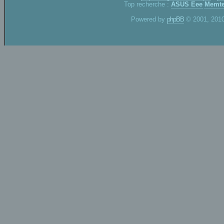
Top recherche :
ASUS Eee
Memte
Powered by
phpBB
© 2001, 2010