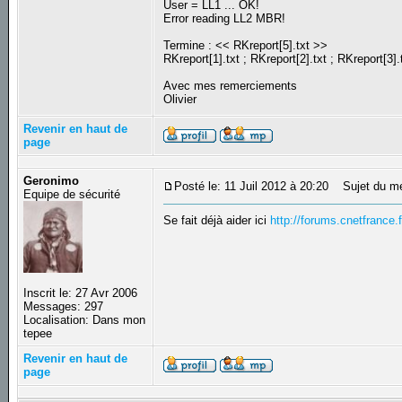
User = LL1 ... OK!
Error reading LL2 MBR!
Termine : << RKreport[5].txt >>
RKreport[1].txt ; RKreport[2].txt ; RKreport[3].
Avec mes remerciements
Olivier
Revenir en haut de
page
Geronimo
Posté le: 11 Juil 2012 à 20:20
Sujet du m
Equipe de sécurité
Se fait déjà aider ici
http://forums.cnetfrance.
Inscrit le: 27 Avr 2006
Messages: 297
Localisation: Dans mon
tepee
Revenir en haut de
page