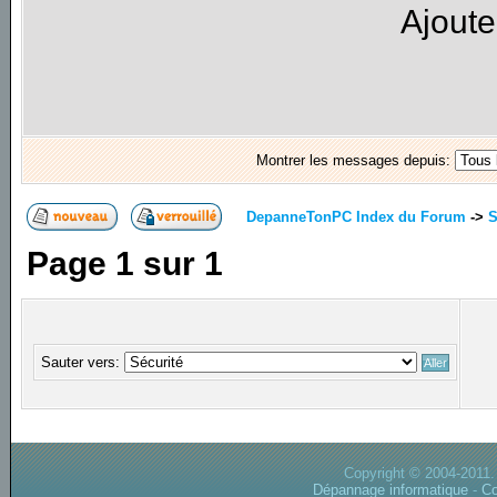
Ajoute
Montrer les messages depuis:
DepanneTonPC Index du Forum
->
S
Page
1
sur
1
Sauter vers:
Copyright © 2004-2011.
Dépannage informatique
-
Co