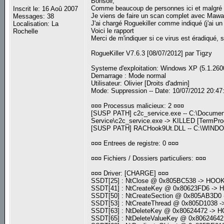
Bonsoir,
Comme beaucoup de personnes ici et malgré ma
Inscrit le: 16 Aoû 2007
Je viens de faire un scan complet avec Mawareb
Messages: 38
J'ai chargé Roguekiller comme indiqué (j'ai un 
Localisation: La
Voici le rapport
Rochelle
Merci de m'indiquer si ce virus est éradiqué,
RogueKiller V7.6.3 [08/07/2012] par Tigzy
Systeme d'exploitation: Windows XP (5.1.2600
Demarrage : Mode normal
Utilisateur: Olivier [Droits d'admin]
Mode: Suppression -- Date: 10/07/2012 20:47
¤¤¤ Processus malicieux: 2 ¤¤¤
[SUSP PATH] c2c_service.exe -- C:\Document
Service\c2c_service.exe -> KILLED [TermPro
[SUSP PATH] RACHook9Ut.DLL -- C:\WIN
¤¤¤ Entrees de registre: 0 ¤¤¤
¤¤¤ Fichiers / Dossiers particuliers: ¤¤¤
¤¤¤ Driver: [CHARGE] ¤¤¤
SSDT[25] : NtClose @ 0x805BC538 -> HO
SSDT[41] : NtCreateKey @ 0x80623FD6 -
SSDT[50] : NtCreateSection @ 0x805AB3D
SSDT[53] : NtCreateThread @ 0x805D1038
SSDT[63] : NtDeleteKey @ 0x80624472 ->
SSDT[65] : NtDeleteValueKey @ 0x806246