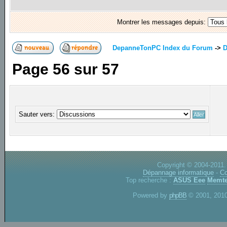
Montrer les messages depuis:
DepanneTonPC Index du Forum
->
D
Page
56
sur
57
Sauter vers:
Copyright © 2004-2011.
Dépannage informatique
-
Co
Top recherche :
ASUS Eee
Memte
Powered by
phpBB
© 2001, 2010