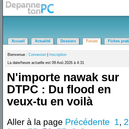
Accueil
Actualité
Dossiers
Forum
Fiches prat
Bienvenue :
Connexion
|
Inscription
La date/heure actuelle est 09 Aoû 2026 à 4:31
N'importe nawak sur
DTPC : Du flood en
veux-tu en voilà
Aller à la page
Précédente
1
,
2